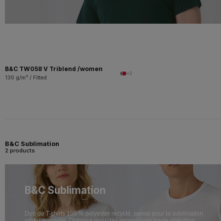
B&C TW058 V Triblend /women
+2
130 g/m² / Fitted
B&C Sublimation
2 products
B&C Sublimation
Duo de T-shirts 100 % polyester recyclé, pensé pour la sublimation
professionnelle. Optimisé pour des impressions haute définition.