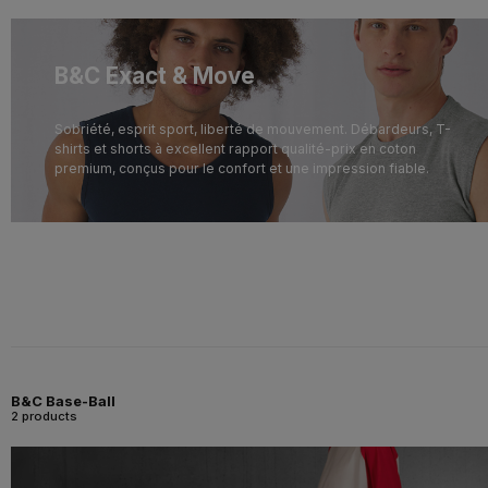
B&C Exact & Move
Sobriété, esprit sport, liberté de mouvement. Débardeurs, T-
shirts et shorts à excellent rapport qualité-prix en coton
premium, conçus pour le confort et une impression fiable.
B&C Base-Ball
2 products