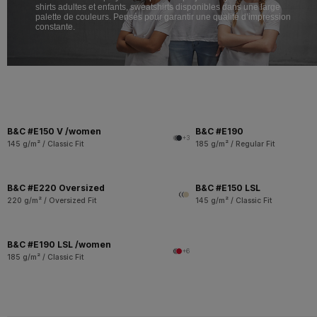
shirts adultes et enfants, sweatshirts disponibles dans une large
palette de couleurs. Pensés pour garantir une qualité d’impression
constante.
B&C #E150 V /women
B&C #E190
+3
145 g/m² / Classic Fit
185 g/m² / Regular Fit
B&C #E220 Oversized
B&C #E150 LSL
220 g/m² / Oversized Fit
145 g/m² / Classic Fit
B&C #E190 LSL /women
+6
185 g/m² / Classic Fit