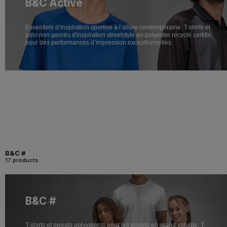
B&C Active
Essentiels d’inspiration sportive à l’allure contemporaine. T-shirts et
polo non genrés d'inspiration streetstyle en polyester recyclé certifié,
pour des performances d’impression exceptionnelles.
B&C #
17 products
B&C #
T-shirts et sweats polyvalents pour les projets en grand volume. T-