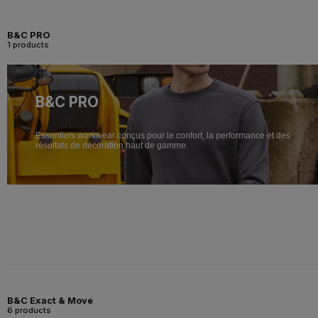
B&C PRO
1 products
B&C PRO
Essentiels workwear conçus pour le confort, la performance et des
résultats de décoration haut de gamme.
B&C Exact & Move
6 products