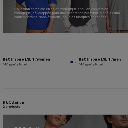
Collection complète en coton biologique et/ou en conversion
biologique, développée pour une décoration premium. Modèles duo
contemporains, sans étiquette, pour les marques engagées.
B&C Inspire LSL T /women
B&C Inspire LSL T /men
+2
140 g/m² / Fitted
140 g/m² / Fitted
B&C Active
2 products