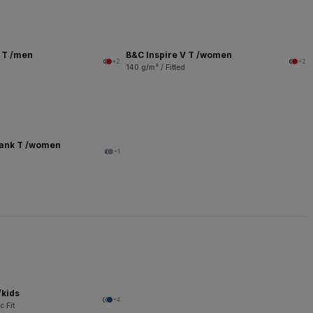
V T /men
B&C Inspire V T /women
+2
+2
140 g/m² / Fitted
Tank T /women
+1
/kids
+4
c Fit