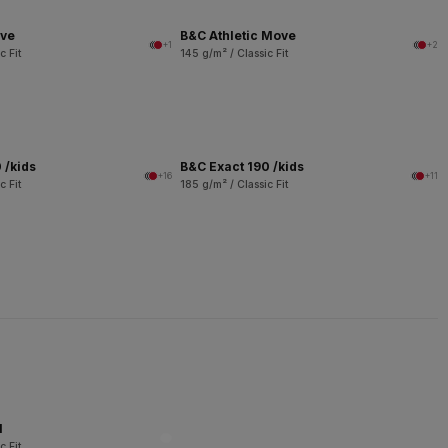
ove
B&C Athletic Move
+1
+2
c Fit
145 g/m² / Classic Fit
 /kids
B&C Exact 190 /kids
+16
+11
c Fit
185 g/m² / Classic Fit
l
c Fit