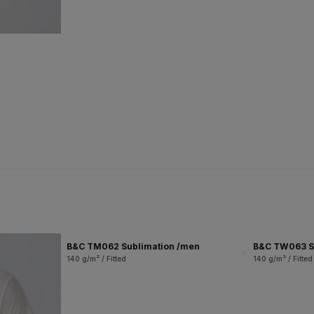
B&C TM062 Sublimation /men
B&C TW063 S
140 g/m² / Fitted
140 g/m² / Fitted