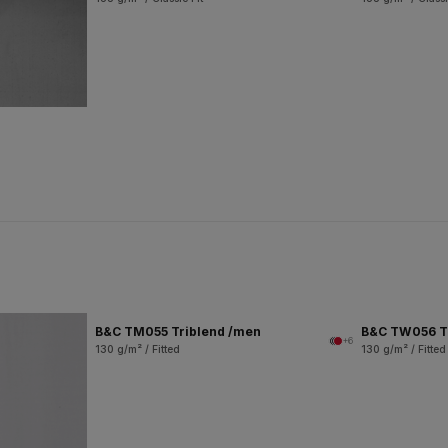
B&C TM055 Triblend /men
B&C TW056 T
+6
130 g/m² / Fitted
130 g/m² / Fitted