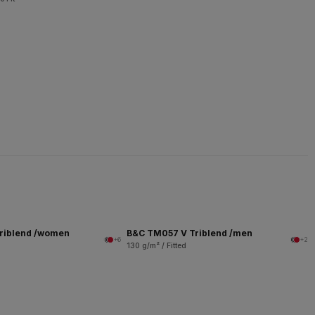
riblend /women
B&C TM057 V Triblend /men
+6
+2
130 g/m² / Fitted