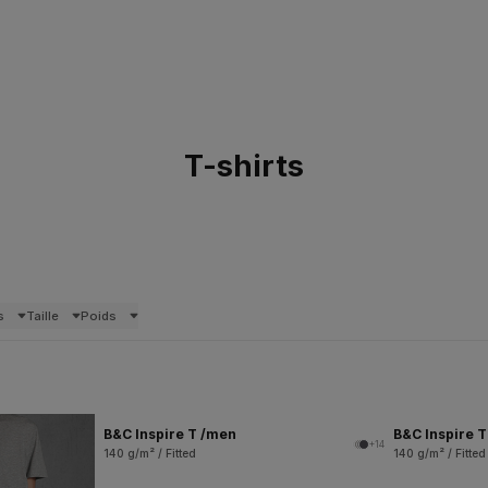
T-shirts
s
Taille
Poids
B&C Inspire T /men
B&C Inspire 
+14
140 g/m² / Fitted
140 g/m² / Fitted