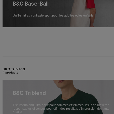
B&C Base-Ball
Un T-shirt au contraste sport pour les adultes et les enfants.
B&C Triblend
4 products
B&C Triblend
T-shirts triblend ultra-doux pour hommes et femmes, issus de matières
responsables et conçus pour offrir des résultats d’impression de haute
qualité.