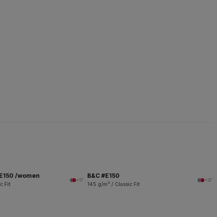
 E150 /women
B&C #E150
+17
+37
c Fit
145 g/m² / Classic Fit