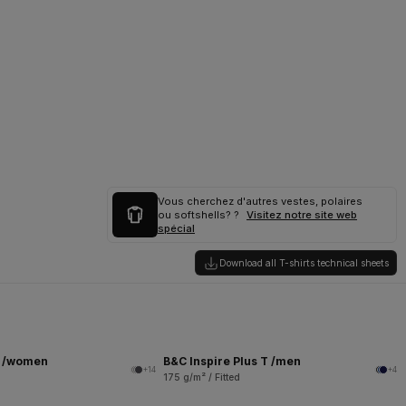
Vous cherchez d'autres vestes, polaires
ou softshells? ?
Visitez notre site web
spécial
Download all T-shirts technical sheets
T /women
B&C Inspire Plus T /men
+14
+4
175 g/m² / Fitted