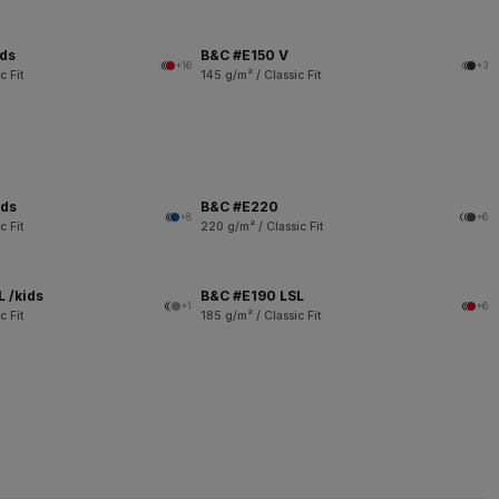
ids
B&C #E150 V
+16
+3
c Fit
145 g/m² / Classic Fit
ids
B&C #E220
+8
+6
c Fit
220 g/m² / Classic Fit
 /kids
B&C #E190 LSL
+1
+6
c Fit
185 g/m² / Classic Fit