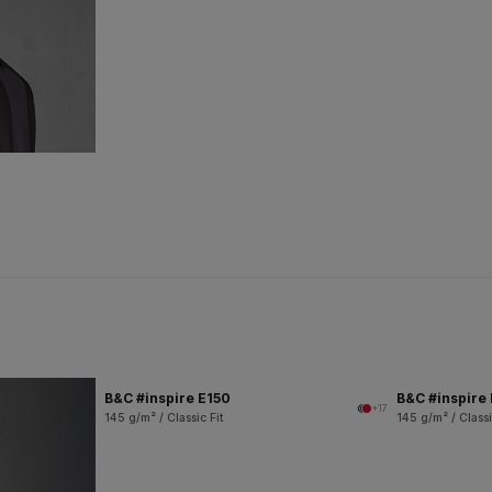
B&C #inspire E150
B&C #inspire
+17
145 g/m² / Classic Fit
145 g/m² / Classi