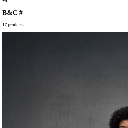
+4
B&C #
17 products