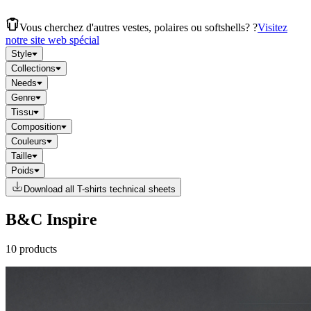
Vous cherchez d'autres vestes, polaires ou softshells? ?
Visitez
notre site web spécial
Style
Collections
Needs
Genre
Tissu
Composition
Couleurs
Taille
Poids
Download all T-shirts technical sheets
B&C Inspire
10 products