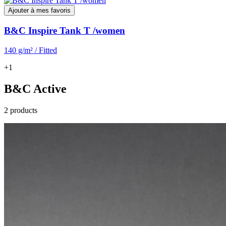
Ajouter à mes favoris
B&C Inspire Tank T /women
140 g/m² / Fitted
+1
B&C Active
2 products