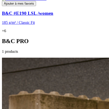
Ajouter à mes favoris
B&C #E190 LSL /women
185 g/m² / Classic Fit
+6
B&C PRO
1 products