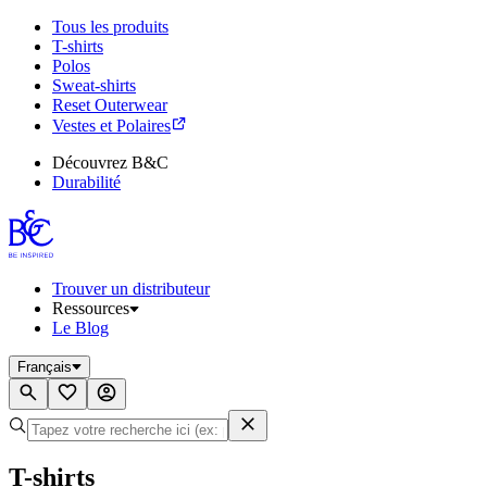
Tous les produits
T-shirts
Polos
Sweat-shirts
Reset Outerwear
Vestes et Polaires
Découvrez B&C
Durabilité
Trouver un distributeur
Ressources
Le Blog
Français
T-shirts