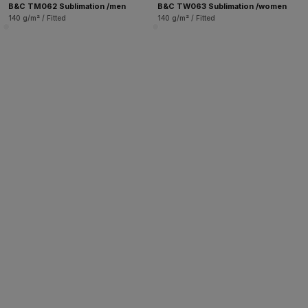
B&C TM062 Sublimation /men
B&C TW063 Sublimation /women
140 g/m² / Fitted
140 g/m² / Fitted