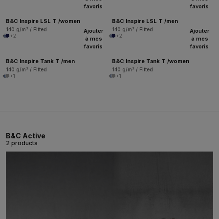
favoris
favoris
B&C Inspire LSL T /women
B&C Inspire LSL T /men
140 g/m² / Fitted
140 g/m² / Fitted
Ajouter
Ajouter
+2
+2
à mes
à mes
favoris
favoris
B&C Inspire Tank T /men
B&C Inspire Tank T /women
140 g/m² / Fitted
140 g/m² / Fitted
+1
+1
B&C Active
2 products