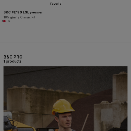
favoris
B&C #E190 LSL /women
185 g/m² / Classic Fit
+6
B&C PRO
1 products