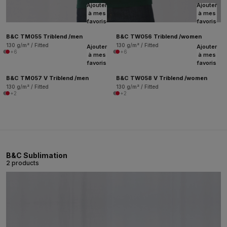
Ajouter
Ajouter
à mes
à mes
favoris
favoris
B&C TM055 Triblend /men
B&C TW056 Triblend /women
130 g/m² / Fitted
130 g/m² / Fitted
Ajouter
Ajouter
+6
+6
à mes
à mes
favoris
favoris
B&C TM057 V Triblend /men
B&C TW058 V Triblend /women
130 g/m² / Fitted
130 g/m² / Fitted
+2
+2
B&C Sublimation
2 products