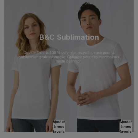
B&C Sublimation
Duo de T-shirts 100 % polyester recyclé, pensé pour la
sublimation professionnelle. Optimisé pour des impressions
haute définition.
Ajouter
Ajouter
à mes
à mes
favoris
favoris