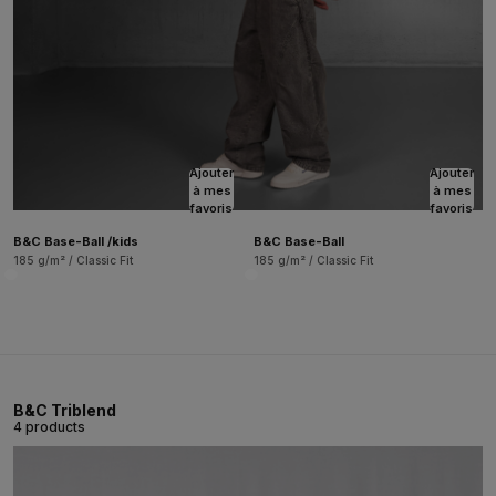
Ajouter
Ajouter
à mes
à mes
favoris
favoris
B&C Base-Ball /kids
B&C Base-Ball
185 g/m² / Classic Fit
185 g/m² / Classic Fit
B&C Triblend
4 products