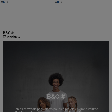
+4
+4
B&C #
17 products
B&C #
T-shirts et sweats polyvalents pour les projets en grand volume.