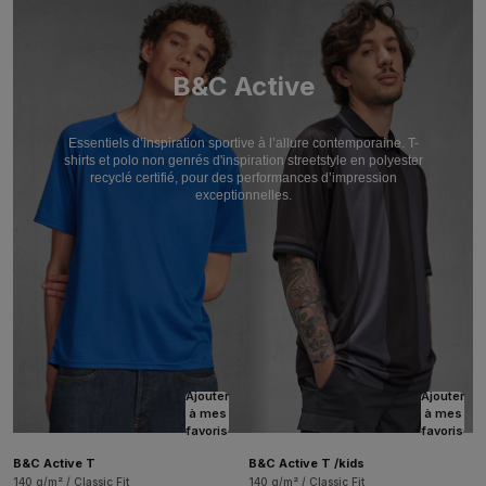
B&C Active
Essentiels d’inspiration sportive à l’allure contemporaine. T-
shirts et polo non genrés d'inspiration streetstyle en polyester
recyclé certifié, pour des performances d’impression
exceptionnelles.
Ajouter
Ajouter
à mes
à mes
favoris
favoris
B&C Active T
B&C Active T /kids
140 g/m² / Classic Fit
140 g/m² / Classic Fit