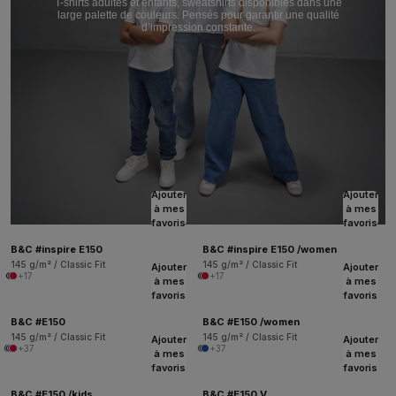
T-shirts adultes et enfants, sweatshirts disponibles dans une
large palette de couleurs. Pensés pour garantir une qualité
d’impression constante.
Ajouter
Ajouter
à mes
à mes
favoris
favoris
B&C #inspire E150
B&C #inspire E150 /women
145 g/m² / Classic Fit
145 g/m² / Classic Fit
Ajouter
Ajouter
+17
+17
à mes
à mes
favoris
favoris
B&C #E150
B&C #E150 /women
145 g/m² / Classic Fit
145 g/m² / Classic Fit
Ajouter
Ajouter
+37
+37
à mes
à mes
favoris
favoris
B&C #E150 /kids
B&C #E150 V