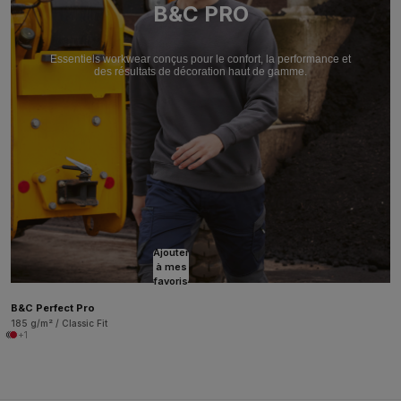
B&C PRO
Essentiels workwear conçus pour le confort, la performance et
des résultats de décoration haut de gamme.
Ajouter
à mes
favoris
B&C Perfect Pro
185 g/m² / Classic Fit
+1