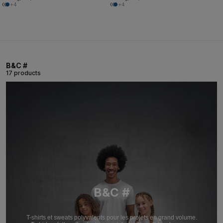
+4
+4
B&C #
17 products
B&C #
T-shirts et sweats polyvalents pour les projets en grand volume.