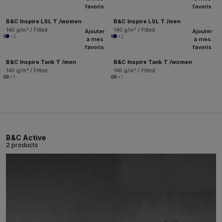
favoris
favoris
B&C Inspire LSL T /women
B&C Inspire LSL T /men
140 g/m² / Fitted
140 g/m² / Fitted
Ajouter
Ajouter
+2
+2
à mes
à mes
favoris
favoris
B&C Inspire Tank T /men
B&C Inspire Tank T /women
140 g/m² / Fitted
140 g/m² / Fitted
+1
+1
B&C Active
2 products