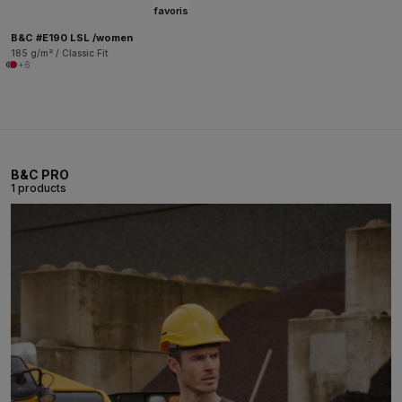
favoris
B&C #E190 LSL /women
185 g/m² / Classic Fit
+6
B&C PRO
1 products