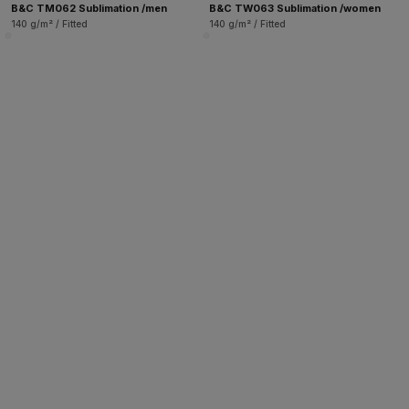
B&C TM062 Sublimation /men
B&C TW063 Sublimation /women
140 g/m² / Fitted
140 g/m² / Fitted