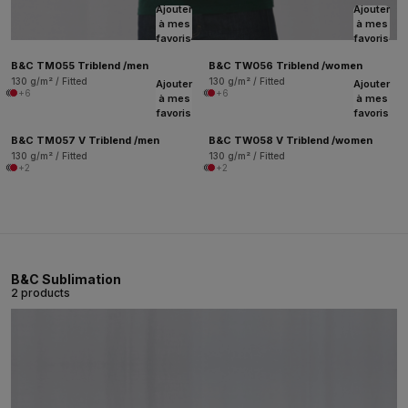
Ajouter
Ajouter
à mes
à mes
favoris
favoris
B&C TM055 Triblend /men
B&C TW056 Triblend /women
130 g/m² / Fitted
130 g/m² / Fitted
Ajouter
Ajouter
+6
+6
à mes
à mes
favoris
favoris
B&C TM057 V Triblend /men
B&C TW058 V Triblend /women
130 g/m² / Fitted
130 g/m² / Fitted
+2
+2
B&C Sublimation
2 products