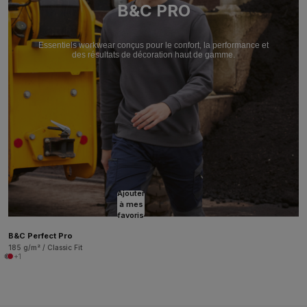
B&C PRO
Essentiels workwear conçus pour le confort, la performance et
des résultats de décoration haut de gamme.
Ajouter
à mes
favoris
B&C Perfect Pro
185 g/m² / Classic Fit
+1