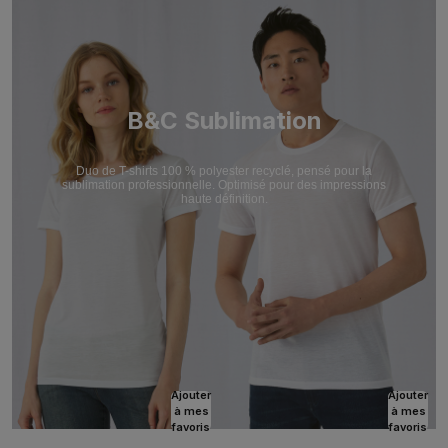
B&C Sublimation
Duo de T-shirts 100 % polyester recyclé, pensé pour la
sublimation professionnelle. Optimisé pour des impressions
haute définition.
Ajouter
Ajouter
à mes
à mes
favoris
favoris