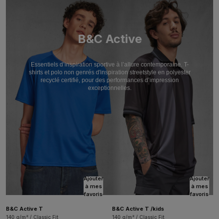
B&C Active
Essentiels d’inspiration sportive à l’allure contemporaine. T-
shirts et polo non genrés d'inspiration streetstyle en polyester
recyclé certifié, pour des performances d’impression
exceptionnelles.
Ajouter
Ajouter
à mes
à mes
favoris
favoris
B&C Active T
B&C Active T /kids
140 g/m² / Classic Fit
140 g/m² / Classic Fit