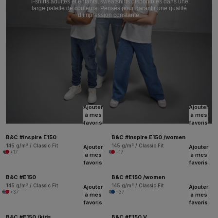
T-shirts adultes et enfants, sweatshirts disponibles dans une
large palette de couleurs. Pensés pour garantir une qualité
d’impression constante.
Ajouter
Ajouter
à mes
à mes
favoris
favoris
B&C #inspire E150
B&C #inspire E150 /women
145 g/m² / Classic Fit
145 g/m² / Classic Fit
Ajouter
Ajouter
+17
+17
à mes
à mes
favoris
favoris
B&C #E150
B&C #E150 /women
145 g/m² / Classic Fit
145 g/m² / Classic Fit
Ajouter
Ajouter
+37
+37
à mes
à mes
favoris
favoris
B&C #E150 /kids
B&C #E150 V