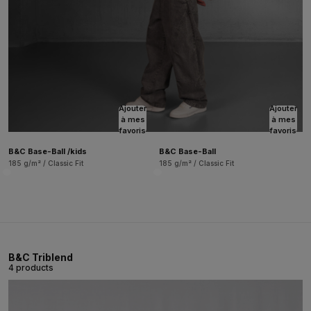
Ajouter
Ajouter
à mes
à mes
favoris
favoris
B&C Base-Ball /kids
B&C Base-Ball
185 g/m² / Classic Fit
185 g/m² / Classic Fit
B&C Triblend
4 products