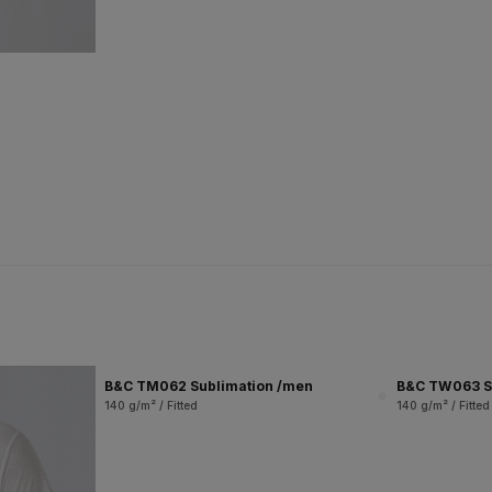
B&C TM062 Sublimation /men
B&C TW063 S
140 g/m² / Fitted
140 g/m² / Fitted