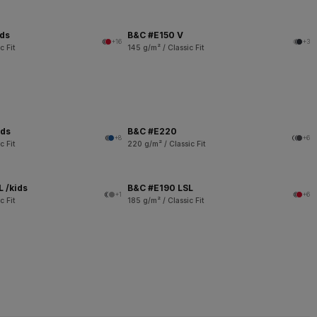
ids
B&C #E150 V
+16
+3
c Fit
145 g/m² / Classic Fit
ids
B&C #E220
+8
+6
c Fit
220 g/m² / Classic Fit
 /kids
B&C #E190 LSL
+1
+6
c Fit
185 g/m² / Classic Fit