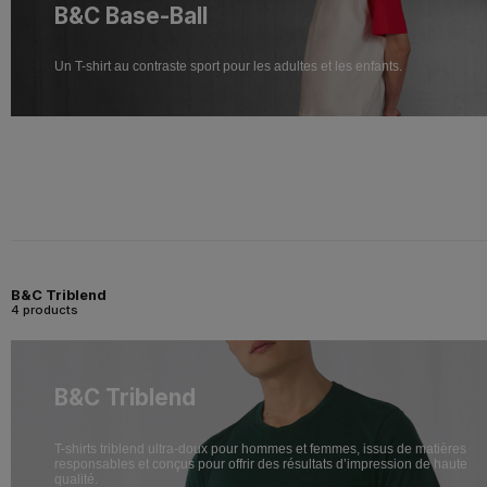
B&C Base-Ball
Un T-shirt au contraste sport pour les adultes et les enfants.
B&C Triblend
4 products
B&C Triblend
T-shirts triblend ultra-doux pour hommes et femmes, issus de matières
responsables et conçus pour offrir des résultats d’impression de haute
qualité.