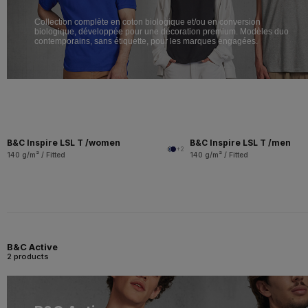
Collection complète en coton biologique et/ou en conversion
biologique, développée pour une décoration premium. Modèles duo
contemporains, sans étiquette, pour les marques engagées.
B&C Inspire LSL T /women
B&C Inspire LSL T /men
+2
140 g/m² / Fitted
140 g/m² / Fitted
B&C Active
2 products