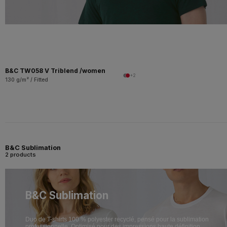
B&C TW058 V Triblend /women
+2
130 g/m² / Fitted
B&C Sublimation
2 products
B&C Sublimation
Duo de T-shirts 100 % polyester recyclé, pensé pour la sublimation
professionnelle. Optimisé pour des impressions haute définition.