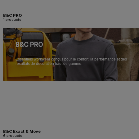
B&C PRO
1 products
B&C PRO
Essentiels workwear conçus pour le confort, la performance et des
résultats de décoration haut de gamme.
B&C Exact & Move
6 products