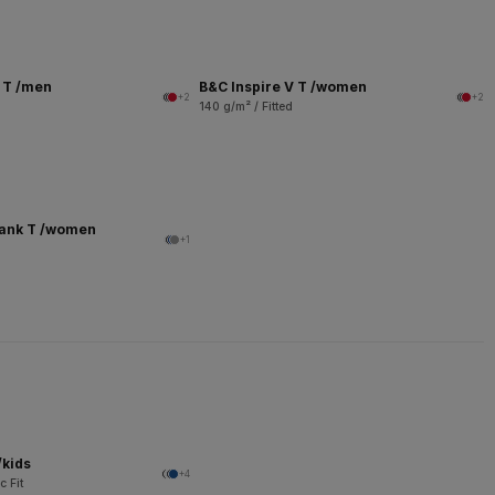
V T /men
B&C Inspire V T /women
+2
+2
140 g/m² / Fitted
Tank T /women
+1
/kids
+4
c Fit