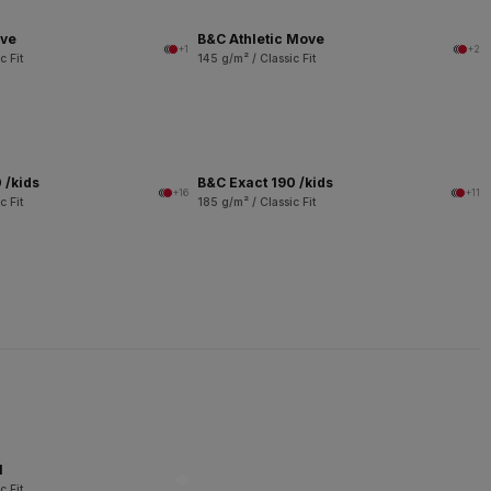
ove
B&C Athletic Move
+1
+2
c Fit
145 g/m² / Classic Fit
 /kids
B&C Exact 190 /kids
+16
+11
c Fit
185 g/m² / Classic Fit
l
c Fit