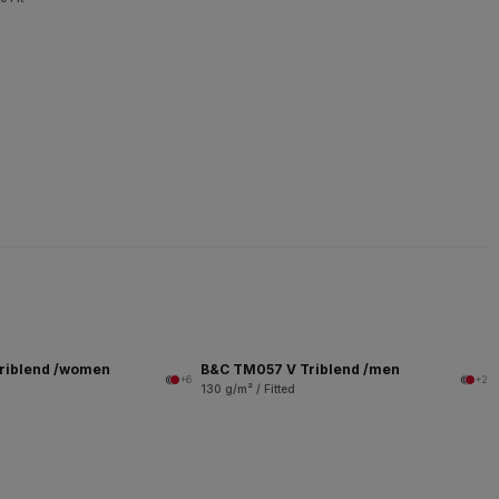
riblend /women
B&C TM057 V Triblend /men
+6
+2
130 g/m² / Fitted