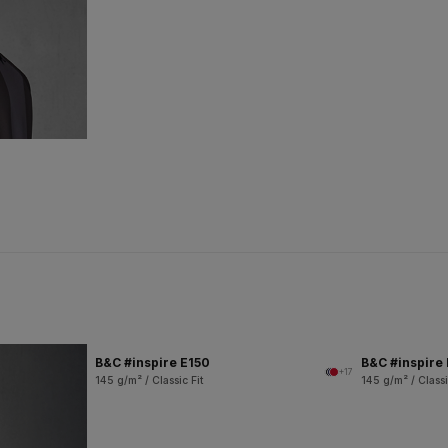
B&C #inspire E150
B&C #inspire
+17
145 g/m² / Classic Fit
145 g/m² / Classi