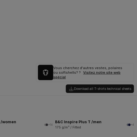
Vous cherchez d'autres vestes, polaires
ou softshells? ?
Visitez notre site web
spécial
Download all T-shirts technical sheets
T /women
B&C Inspire Plus T /men
+14
+4
175 g/m² / Fitted