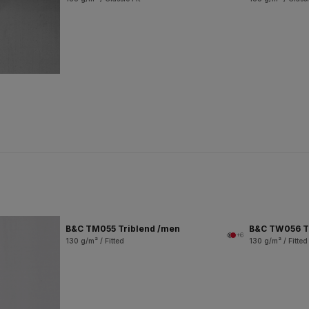
B&C TM055 Triblend /men
B&C TW056 T
+6
130 g/m² / Fitted
130 g/m² / Fitted