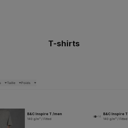
T-shirts
s
Taille
Poids
B&C Inspire T /men
B&C Inspire 
+14
140 g/m² / Fitted
140 g/m² / Fitted