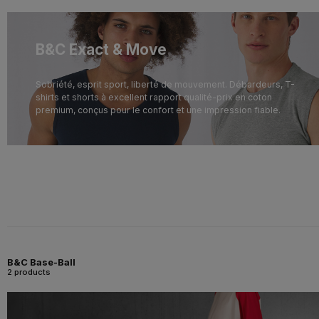
B&C Exact & Move
Sobriété, esprit sport, liberté de mouvement. Débardeurs, T-
shirts et shorts à excellent rapport qualité-prix en coton
premium, conçus pour le confort et une impression fiable.
B&C Base-Ball
2 products