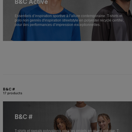
B&C Active
Essentiels d’inspiration sportive à l’allure contemporaine. T-shirts et
polo non genrés d'inspiration streetstyle en polyester recyclé certifié,
pour des performances d’impression exceptionnelles.
B&C #
17 products
B&C #
T-shirts et sweats polyvalents pour les projets en grand volume. T-