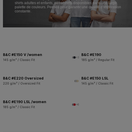
shirts adultes et enfants, sweatshirts disponibles dans une large
palette de couleurs. Pensés pour garantir une qualité d’impression
constante.
B&C #E150 V /women
B&C #E190
+3
145 g/m² / Classic Fit
185 g/m² / Regular Fit
B&C #E220 Oversized
B&C #E150 LSL
220 g/m² / Oversized Fit
145 g/m² / Classic Fit
B&C #E190 LSL /women
+6
185 g/m² / Classic Fit