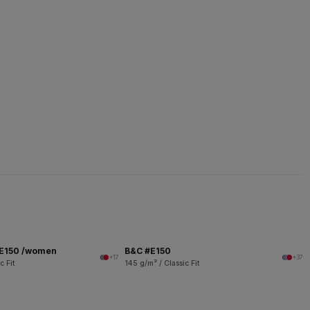
 E150 /women
B&C #E150
+17
+37
c Fit
145 g/m² / Classic Fit