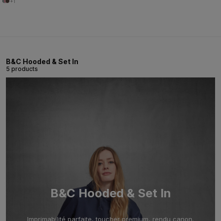
+1
B&C Hooded & Set In
5 products
B&C Hooded & Set In
Imprimabilité parfaite, toucher premium, rendu canon.