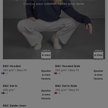
Conçus pour sublimer, taillés pour durer.
Ajouter
Ajouter
à mes
à mes
favoris
favoris
B&C Hooded
B&C Hooded /kids
280 g/m² / Boxy Fit
280 g/m² / Boxy Fit
Ajouter
Ajouter
+2
+4
à mes
à mes
favoris
favoris
B&C Set In
B&C Set In /kids
280 g/m²
280 g/m² / Boxy Fit
Ajouter
+2
+2
à mes
favoris
B&C Spider /men