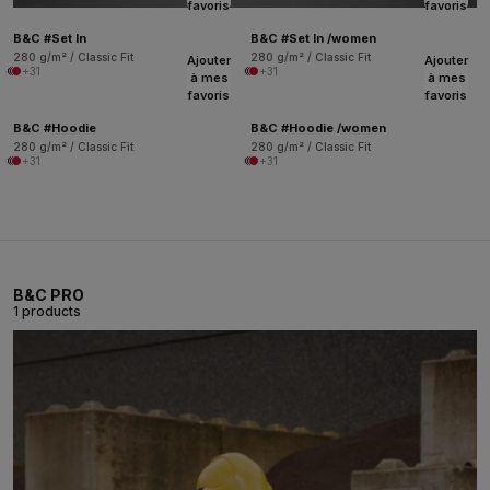
favoris
favoris
B&C #Set In
B&C #Set In /women
280 g/m² / Classic Fit
280 g/m² / Classic Fit
Ajouter
Ajouter
+31
+31
à mes
à mes
favoris
favoris
B&C #Hoodie
B&C #Hoodie /women
280 g/m² / Classic Fit
280 g/m² / Classic Fit
+31
+31
B&C PRO
1 products