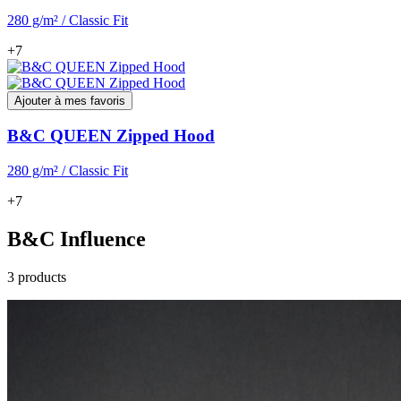
280 g/m² / Classic Fit
+7
Ajouter à mes favoris
B&C QUEEN Zipped Hood
280 g/m² / Classic Fit
+7
B&C Influence
3 products