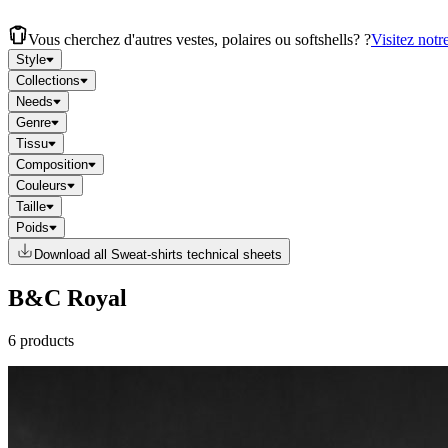
Vous cherchez d'autres vestes, polaires ou softshells? ?
Visitez notr
Style
Collections
Needs
Genre
Tissu
Composition
Couleurs
Taille
Poids
Download all Sweat-shirts technical sheets
B&C Royal
6 products