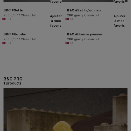
favoris
favoris
B&C #Set In
B&C #Set In /women
280 g/m² / Classic Fit
280 g/m² / Classic Fit
Ajouter
Ajouter
+31
+31
à mes
à mes
favoris
favoris
B&C #Hoodie
B&C #Hoodie /women
280 g/m² / Classic Fit
280 g/m² / Classic Fit
+31
+31
B&C PRO
1 products