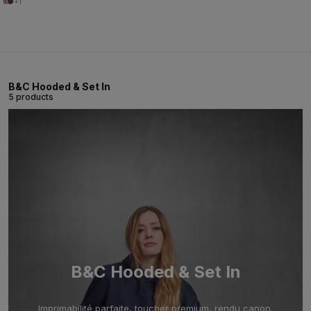
+1
B&C Hooded & Set In
5 products
B&C Hooded & Set In
Imprimabilité parfaite, toucher premium, rendu canon.