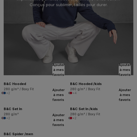
Conçus pour sublimer, taillés pour durer.
Ajouter
Ajouter
à mes
à mes
favoris
favoris
B&C Hooded
B&C Hooded /kids
280 g/m² / Boxy Fit
280 g/m² / Boxy Fit
Ajouter
Ajouter
+2
+4
à mes
à mes
favoris
favoris
B&C Set In
B&C Set In /kids
280 g/m²
280 g/m² / Boxy Fit
Ajouter
+2
+2
à mes
favoris
B&C Spider /men