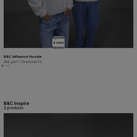
Ajouter
à mes
favoris
B&C Influence Hoodie
350 g/m² / Oversized Fit
+2
B&C Inspire
2 products