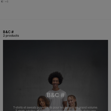
+6
B&C #
2 products
B&C #
T-shirts et sweats polyvalents pour les projets en grand volume.