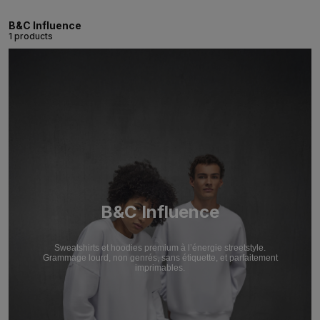
B&C Influence
1 products
B&C Influence
Sweatshirts et hoodies premium à l’énergie streetstyle.
Grammage lourd, non genrés, sans étiquette, et parfaitement
imprimables.