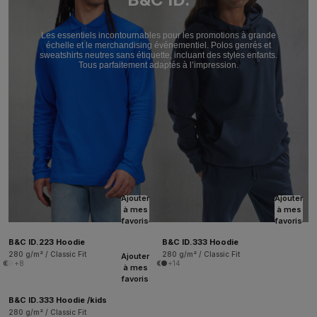
Les essentiels incontournables pour les promotions à grande
échelle et le merchandising événementiel. Polos genrés et
sweatshirts neutres sans étiquette, incluant des styles enfants.
Tous parfaitement adaptés à l’impression.
Ajouter
Ajouter
à mes
à mes
favoris
favoris
B&C ID.223 Hoodie
B&C ID.333 Hoodie
280 g/m² / Classic Fit
280 g/m² / Classic Fit
Ajouter
+8
+14
à mes
favoris
B&C ID.333 Hoodie /kids
280 g/m² / Classic Fit