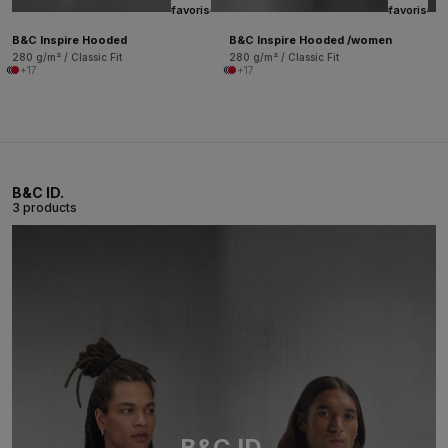
favoris
favoris
B&C Inspire Hooded
B&C Inspire Hooded /women
280 g/m² / Classic Fit
280 g/m² / Classic Fit
+17
+17
B&C ID.
3 products
B&C ID.