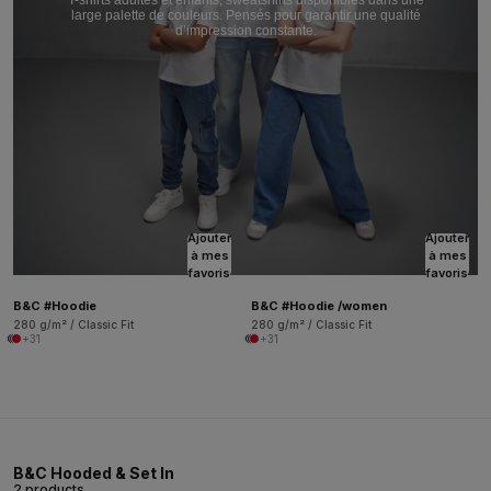
T-shirts adultes et enfants, sweatshirts disponibles dans une
large palette de couleurs. Pensés pour garantir une qualité
d’impression constante.
Ajouter
Ajouter
à mes
à mes
favoris
favoris
B&C #Hoodie
B&C #Hoodie /women
280 g/m² / Classic Fit
280 g/m² / Classic Fit
+31
+31
B&C Hooded & Set In
2 products