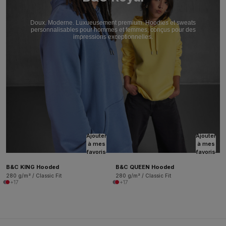
Doux. Moderne. Luxueusement premium. Hoodies et sweats
personnalisables pour hommes et femmes, conçus pour des
impressions exceptionnelles.
Ajouter
Ajouter
à mes
à mes
favoris
favoris
B&C KING Hooded
B&C QUEEN Hooded
280 g/m² / Classic Fit
280 g/m² / Classic Fit
+17
+17