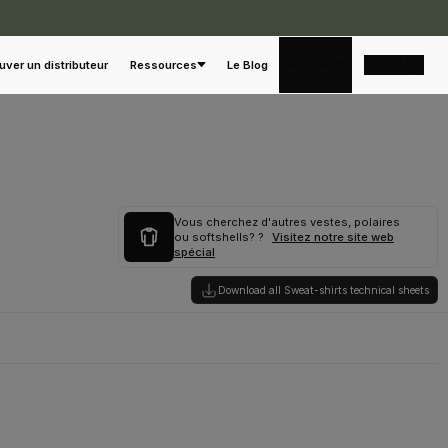
Français
uver un distributeur
Ressources
Le Blog
Vous cherchez d'autres vestes, polaires
ou softshells? ?
Visitez notre site web
spécial
Download all Sweat-shirts technical sheets