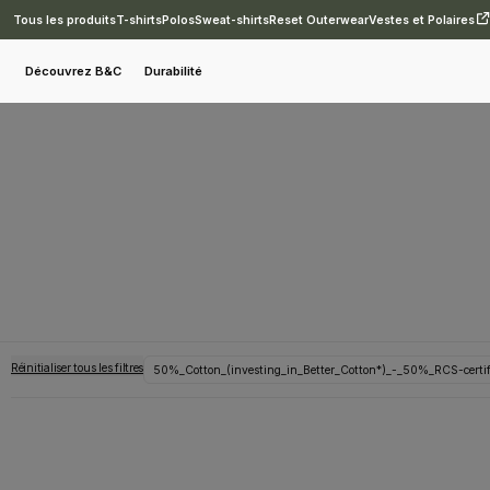
Tous les produits
T-shirts
Polos
Sweat-shirts
Reset Outerwear
Vestes et Polaires
Découvrez B&C
Durabilité
Réinitialiser tous les filtres
50%_Cotton_(investing_in_Better_Cotton*)_-_50%_RCS-certifi