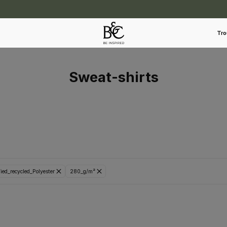
Tro
Sweat-shirts
ed_recycled_Polyester
280_g/m²