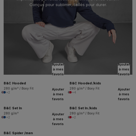
Conçus pour sublimer, taillés pour durer.
Ajouter
Ajouter
à mes
à mes
favoris
favoris
B&C Hooded
B&C Hooded /kids
280 g/m² / Boxy Fit
280 g/m² / Boxy Fit
Ajouter
Ajouter
+2
+4
à mes
à mes
favoris
favoris
B&C Set In
B&C Set In /kids
280 g/m²
280 g/m² / Boxy Fit
Ajouter
+2
+2
à mes
favoris
B&C Spider /men