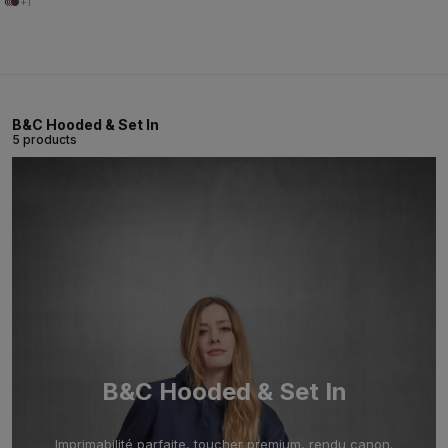
+1
B&C Hooded & Set In
5 products
B&C Hooded & Set In
Imprimabilité parfaite, toucher premium, rendu canon.