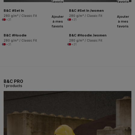
favoris
favoris
B&C #Set In
B&C #Set In /women
280 g/m² / Classic Fit
280 g/m² / Classic Fit
Ajouter
Ajouter
+31
+31
à mes
à mes
favoris
favoris
B&C #Hoodie
B&C #Hoodie /women
280 g/m² / Classic Fit
280 g/m² / Classic Fit
+31
+31
B&C PRO
1 products