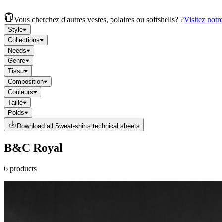
Vous cherchez d'autres vestes, polaires ou softshells? ?
Visitez notr
Style
Collections
Needs
Genre
Tissu
Composition
Couleurs
Taille
Poids
Download all Sweat-shirts technical sheets
B&C Royal
6 products