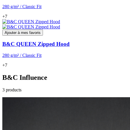
280 g/m² / Classic Fit
+7
Ajouter à mes favoris
B&C QUEEN Zipped Hood
280 g/m² / Classic Fit
+7
B&C Influence
3 products