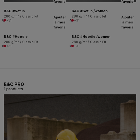
favoris
favoris
B&C #Set In
B&C #Set In /women
280 g/m² / Classic Fit
280 g/m² / Classic Fit
Ajouter
Ajouter
+31
+31
à mes
à mes
favoris
favoris
B&C #Hoodie
B&C #Hoodie /women
280 g/m² / Classic Fit
280 g/m² / Classic Fit
+31
+31
B&C PRO
1 products