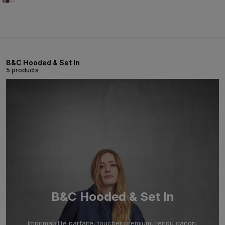
+1
B&C Hooded & Set In
5 products
B&C Hooded & Set In
Imprimabilité parfaite, toucher premium, rendu canon.