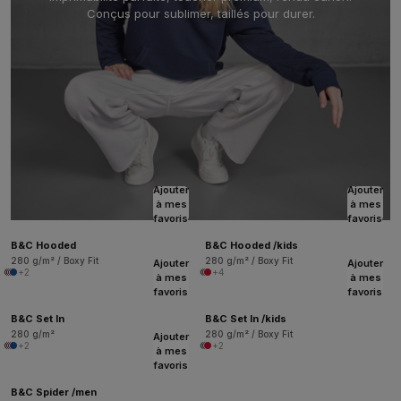
Conçus pour sublimer, taillés pour durer.
Ajouter
Ajouter
à mes
à mes
favoris
favoris
B&C Hooded
B&C Hooded /kids
280 g/m² / Boxy Fit
280 g/m² / Boxy Fit
Ajouter
Ajouter
+2
+4
à mes
à mes
favoris
favoris
B&C Set In
B&C Set In /kids
280 g/m²
280 g/m² / Boxy Fit
Ajouter
+2
+2
à mes
favoris
B&C Spider /men