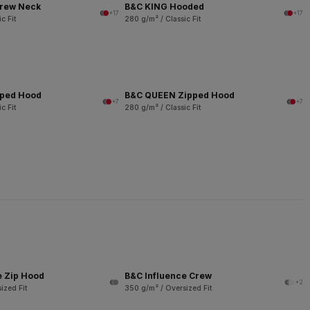
rew Neck
B&C KING Hooded
+17
+17
c Fit
280 g/m² / Classic Fit
pped Hood
B&C QUEEN Zipped Hood
+7
+7
c Fit
280 g/m² / Classic Fit
e Zip Hood
B&C Influence Crew
+2
ized Fit
350 g/m² / Oversized Fit