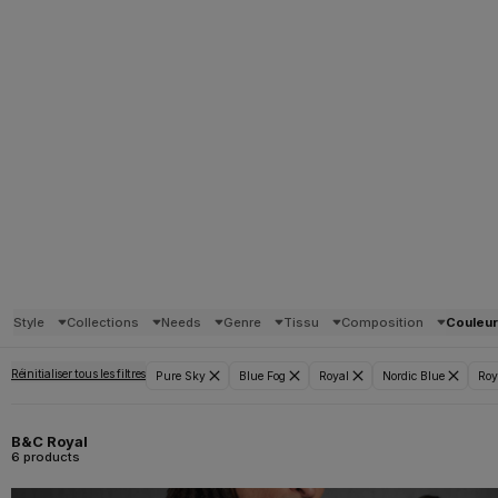
Style
Collections
Needs
Genre
Tissu
Composition
Couleu
Réinitialiser tous les filtres
Pure Sky
Blue Fog
Royal
Nordic Blue
Roy
B&C Royal
6 products