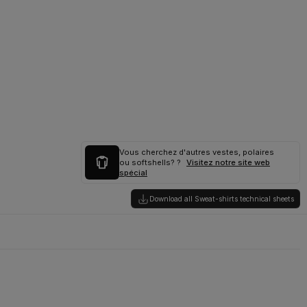
Vous cherchez d'autres vestes, polaires
ou softshells? ?
Visitez notre site web
spécial
Download all Sweat-shirts technical sheets