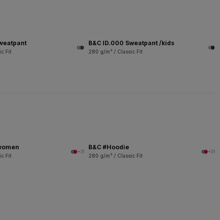
weatpant
B&C ID.000 Sweatpant /kids
c Fit
280 g/m² / Classic Fit
/women
B&C #Hoodie
+31
+31
c Fit
280 g/m² / Classic Fit