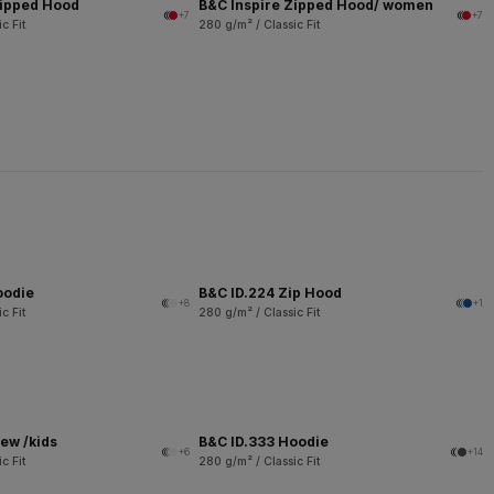
Zipped Hood
B&C Inspire Zipped Hood/ women
+7
+7
c Fit
280 g/m² / Classic Fit
oodie
B&C ID.224 Zip Hood
+8
+1
c Fit
280 g/m² / Classic Fit
ew /kids
B&C ID.333 Hoodie
+6
+14
c Fit
280 g/m² / Classic Fit