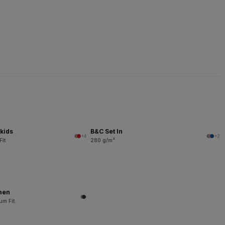
kids
B&C Set In
+4
+2
Fit
280 g/m²
men
um Fit