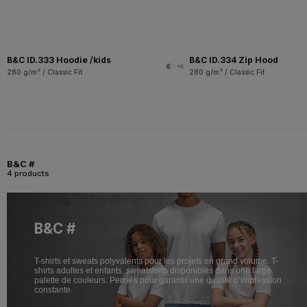
B&C ID.333 Hoodie /kids
B&C ID.334 Zip Hood
+6
280 g/m² / Classic Fit
280 g/m² / Classic Fit
B&C #
4 products
B&C #
T-shirts et sweats polyvalents pour les projets en grand volume. T-
shirts adultes et enfants, sweatshirts disponibles dans une large
palette de couleurs. Pensés pour garantir une qualité d’impression
constante.