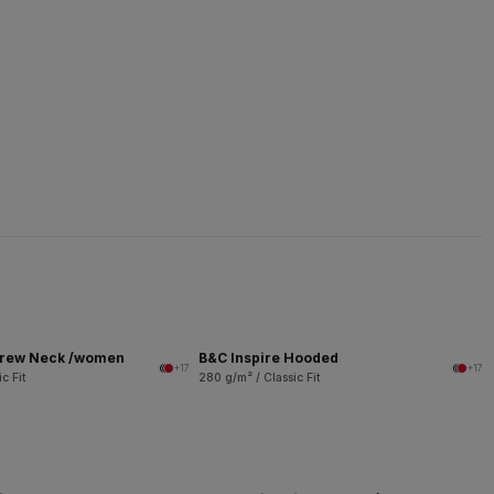
Crew Neck /women
B&C Inspire Hooded
+17
+17
c Fit
280 g/m² / Classic Fit