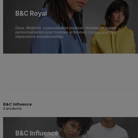
B&C Royal
Doux. Moderne. Luxueusement premium. Hoodies et sweats
personnalisables pour hommes et femmes, conçus pour des
impressions exceptionnelles.
B&C Influence
3 products
B&C Influence