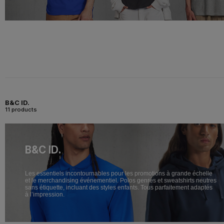
B&C ID.
11 products
B&C ID.
Les essentiels incontournables pour les promotions à grande échelle
et le merchandising événementiel. Polos genrés et sweatshirts neutres
sans étiquette, incluant des styles enfants. Tous parfaitement adaptés
à l’impression.