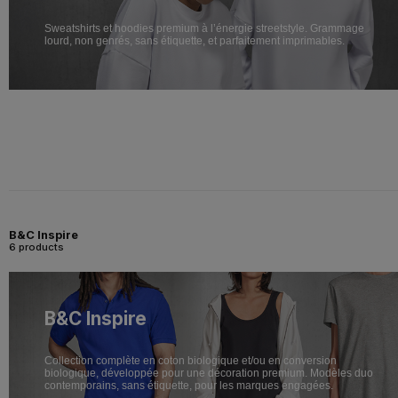
Sweatshirts et hoodies premium à l’énergie streetstyle. Grammage
lourd, non genrés, sans étiquette, et parfaitement imprimables.
B&C Inspire
6 products
B&C Inspire
Collection complète en coton biologique et/ou en conversion
biologique, développée pour une décoration premium. Modèles duo
contemporains, sans étiquette, pour les marques engagées.