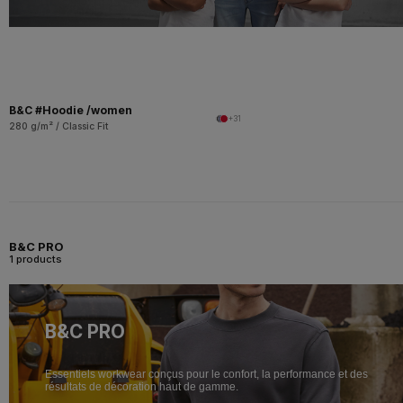
B&C #Hoodie /women
+31
280 g/m² / Classic Fit
B&C PRO
1 products
B&C PRO
Essentiels workwear conçus pour le confort, la performance et des
résultats de décoration haut de gamme.