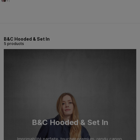
+1
B&C Hooded & Set In
5 products
B&C Hooded & Set In
Imprimabilité parfaite, toucher premium, rendu canon.