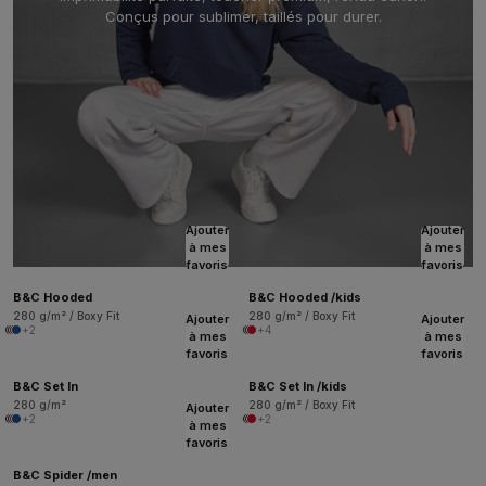
Conçus pour sublimer, taillés pour durer.
Ajouter
Ajouter
à mes
à mes
favoris
favoris
B&C Hooded
B&C Hooded /kids
280 g/m² / Boxy Fit
280 g/m² / Boxy Fit
Ajouter
Ajouter
+2
+4
à mes
à mes
favoris
favoris
B&C Set In
B&C Set In /kids
280 g/m²
280 g/m² / Boxy Fit
Ajouter
+2
+2
à mes
favoris
B&C Spider /men