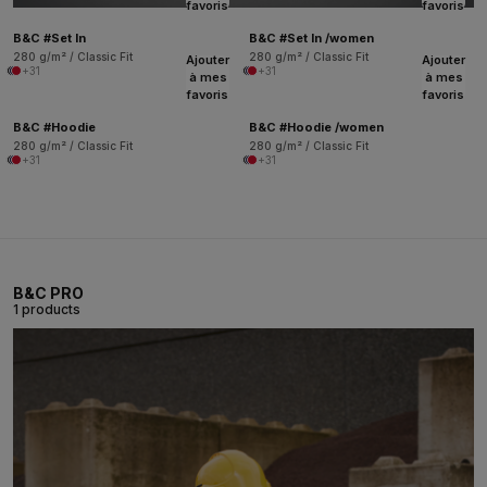
favoris
favoris
B&C #Set In
B&C #Set In /women
280 g/m² / Classic Fit
280 g/m² / Classic Fit
Ajouter
Ajouter
+31
+31
à mes
à mes
favoris
favoris
B&C #Hoodie
B&C #Hoodie /women
280 g/m² / Classic Fit
280 g/m² / Classic Fit
+31
+31
B&C PRO
1 products