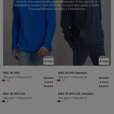
échelle et le merchandising événementiel. Polos genrés et
sweatshirts neutres sans étiquette, incluant des styles enfants.
Tous parfaitement adaptés à l’impression.
Ajouter
Ajouter
à mes
à mes
favoris
favoris
B&C ID.001
B&C ID.001 /women
180 g/m² / Relaxed Fit
180 g/m² / Relaxed Fit
Ajouter
Ajouter
+16
+16
à mes
à mes
favoris
favoris
B&C ID.001 LSL
B&C ID.001 LSL /women
180 g/m² / Relaxed Fit
180 g/m² / Relaxed Fit
+4
+4