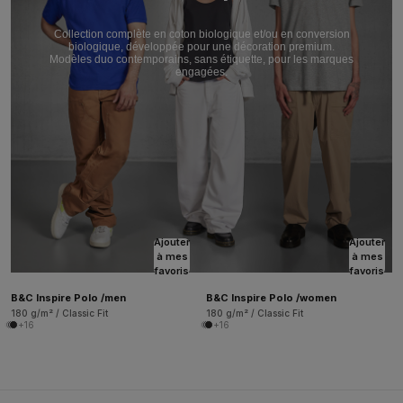
Collection complète en coton biologique et/ou en conversion
biologique, développée pour une décoration premium.
Modèles duo contemporains, sans étiquette, pour les marques
engagées.
Ajouter
Ajouter
à mes
à mes
favoris
favoris
B&C Inspire Polo /men
B&C Inspire Polo /women
180 g/m² / Classic Fit
180 g/m² / Classic Fit
+16
+16