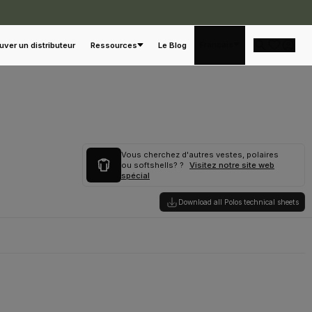
Français
uver un distributeur
Ressources
Le Blog
Vous cherchez d'autres vestes, polaires
ou softshells? ?
Visitez notre site web
spécial
Download all Polos technical sheets