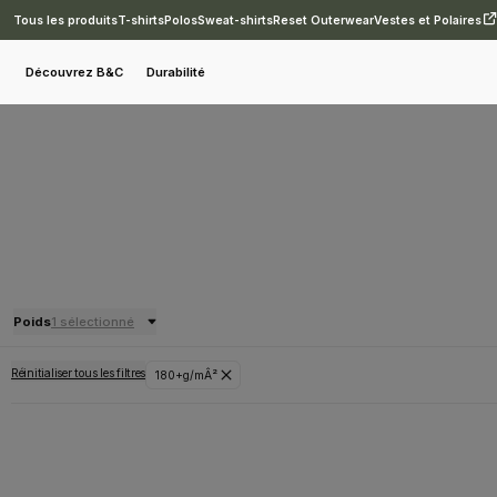
Tous les produits
T-shirts
Polos
Sweat-shirts
Reset Outerwear
Vestes et Polaires
Découvrez B&C
Durabilité
Poids
1 sélectionné
Réinitialiser tous les filtres
180+g/mÂ²