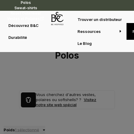
Polos
Sweat-shirts
Reset Outerwear
Vestes et Polaires
Trouver un distributeur
Découvrez B&C
Ressources
Durabilité
Le Blog
Polos
Vous cherchez d'autres vestes,
polaires ou softshells? ?
Visitez
notre site web spécial
Poids
1 sélectionné