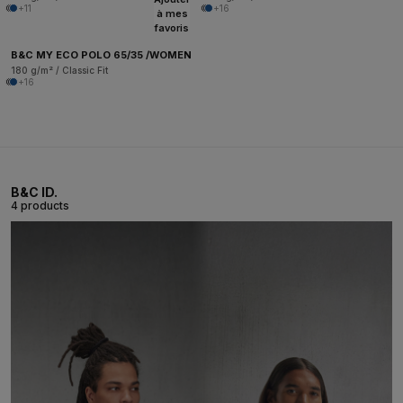
+11
+16
à mes
favoris
B&C MY ECO POLO 65/35 /WOMEN
180 g/m² / Classic Fit
+16
B&C ID.
4 products