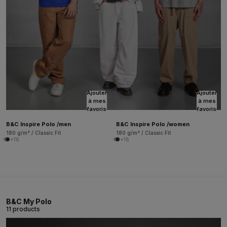
Ajouter
Ajouter
à mes
à mes
favoris
favoris
B&C Inspire Polo /men
B&C Inspire Polo /women
180 g/m² / Classic Fit
180 g/m² / Classic Fit
+16
+16
B&C My Polo
11 products