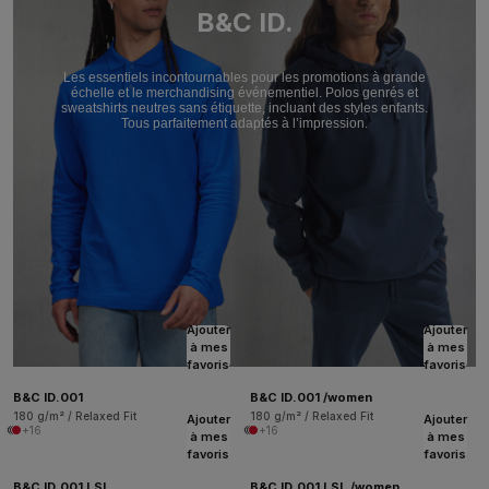
B&C ID.
Les essentiels incontournables pour les promotions à grande
échelle et le merchandising événementiel. Polos genrés et
sweatshirts neutres sans étiquette, incluant des styles enfants.
Tous parfaitement adaptés à l’impression.
Ajouter
Ajouter
à mes
à mes
favoris
favoris
B&C ID.001
B&C ID.001 /women
180 g/m² / Relaxed Fit
180 g/m² / Relaxed Fit
Ajouter
Ajouter
+16
+16
à mes
à mes
favoris
favoris
B&C ID.001 LSL
B&C ID.001 LSL /women