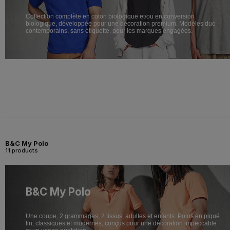
Collection complète en coton biologique et/ou en conversion
biologique, développée pour une décoration premium. Modèles duo
contemporains, sans étiquette, pour les marques engagées.
B&C My Polo
11 products
B&C My Polo
Une coupe, 2 grammages, 2 tissus, adultes et enfants. Polos en piqué
fin, classiques et modernes, conçus pour une décoration impeccable