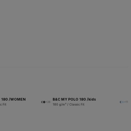
O 180 /WOMEN
B&C MY POLO 180 /kids
+26
+11
c Fit
180 g/m² / Classic Fit