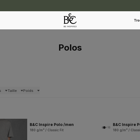
Tro
Polos
s
Taille
Poids
B&C Inspire Polo /men
B&C Inspire 
+16
180 g/m² / Classic Fit
180 g/m² / Classi