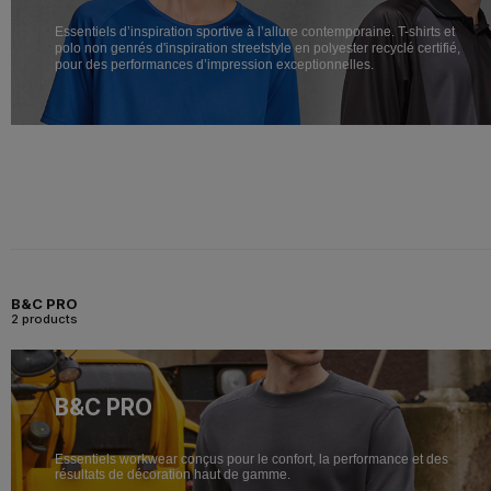
Essentiels d’inspiration sportive à l’allure contemporaine. T-shirts et
polo non genrés d'inspiration streetstyle en polyester recyclé certifié,
pour des performances d’impression exceptionnelles.
B&C PRO
2 products
B&C PRO
Essentiels workwear conçus pour le confort, la performance et des
résultats de décoration haut de gamme.