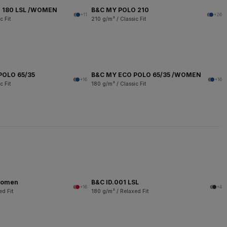
 180 LSL /WOMEN
B&C MY POLO 210
+11
+26
c Fit
210 g/m² / Classic Fit
POLO 65/35
B&C MY ECO POLO 65/35 /WOMEN
+16
+16
c Fit
180 g/m² / Classic Fit
women
B&C ID.001 LSL
+16
+4
ed Fit
180 g/m² / Relaxed Fit