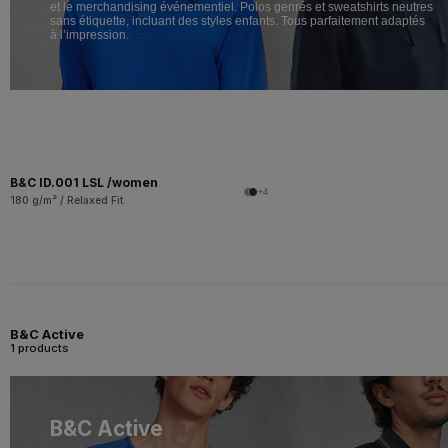
et le merchandising événementiel. Polos genrés et sweatshirts neutres
sans étiquette, incluant des styles enfants. Tous parfaitement adaptés
à l’impression.
B&C ID.001 LSL /women
+4
180 g/m² / Relaxed Fit
B&C Active
1 products
B&C Active