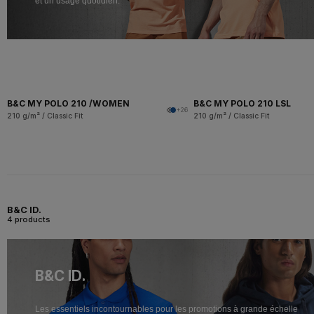
et un usage quotidien.
B&C MY POLO 210 /WOMEN
B&C MY POLO 210 LSL
+26
210 g/m² / Classic Fit
210 g/m² / Classic Fit
B&C ID.
4 products
B&C ID.
Les essentiels incontournables pour les promotions à grande échelle