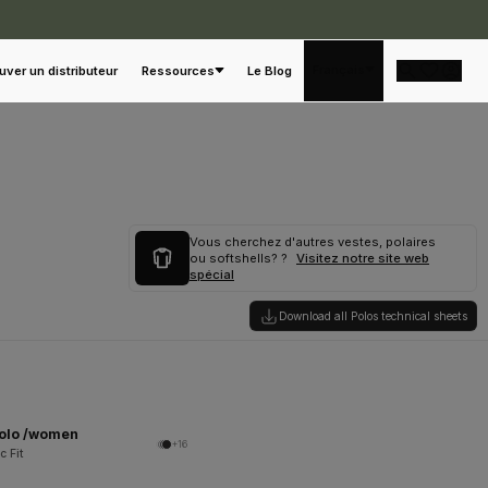
Français
uver un distributeur
Ressources
Le Blog
Vous cherchez d'autres vestes, polaires
ou softshells? ?
Visitez notre site web
spécial
Download all Polos technical sheets
Polo /women
+16
c Fit