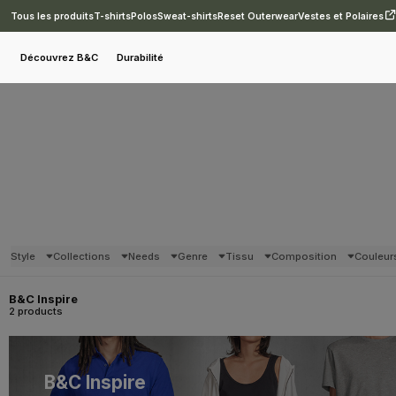
Tous les produits
T-shirts
Polos
Sweat-shirts
Reset Outerwear
Vestes et Polaires
Découvrez B&C
Durabilité
Style
Collections
Needs
Genre
Tissu
Composition
Couleur
B&C Inspire
2 products
B&C Inspire