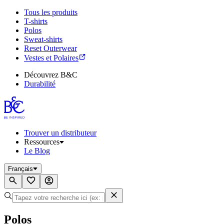
Tous les produits
T-shirts
Polos
Sweat-shirts
Reset Outerwear
Vestes et Polaires
Découvrez B&C
Durabilité
Trouver un distributeur
Ressources
Le Blog
Français
Polos