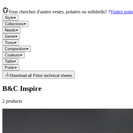
Vous cherchez d'autres vestes, polaires ou softshells? ?
Visitez notr
Style
Collections
Needs
Genre
Tissu
Composition
Couleurs
Taille
Poids
Download all Polos technical sheets
B&C Inspire
2 products