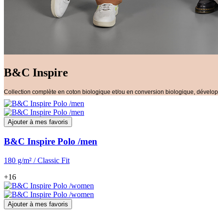
B&C Inspire
Collection complète en coton biologique et/ou en conversion biologique, dével
Ajouter à mes favoris
B&C Inspire Polo /men
180 g/m² / Classic Fit
+16
Ajouter à mes favoris