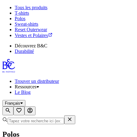
Tous les produits
T-shirts
Polos
Sweat-shirts
Reset Outerwear
Vestes et Polaires
Découvrez B&C
Durabilité
Trouver un distributeur
Ressources
Le Blog
Français
Polos