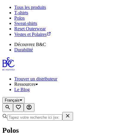
Tous les produits
T-shirts
Polos
Sweat-shirts
Reset Outerwear
Vestes et Polaires
Découvrez B&C
Durabilité
Trouver un distributeur
Ressources
Le Blog
Français
Polos