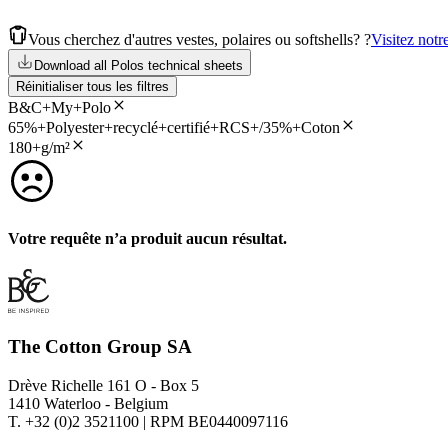
Vous cherchez d'autres vestes, polaires ou softshells? ?
Visitez notr
Download all Polos technical sheets
Réinitialiser tous les filtres
B&C+My+Polo
65%+Polyester+recyclé+certifié+RCS+/35%+Coton
180+g/m²
Votre requête n’a produit aucun résultat.
The Cotton Group SA
Drève Richelle 161 O - Box 5
1410 Waterloo - Belgium
T. +32 (0)2 3521100 | RPM BE0440097116