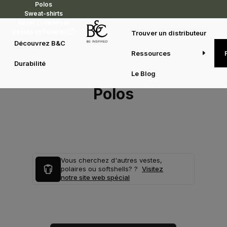
Polos
Sweat-shirts
Reset Outerwear
Vestes et Polaires
Trouver un distributeur
Découvrez B&C
Ressources
Durabilité
Le Blog
Polos
Vous cherchez d'autres vestes,
polaires ou softshells? ?
Visitez
notre site web spécial