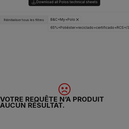
Download all Polos technical sheets
B&C+My+Polo
Réinitialiser tous les filtres
65%+Poliéster+reciclado+certificado+RCS+
VOTRE REQUÊTE N’A PRODUIT
AUCUN RÉSULTAT.