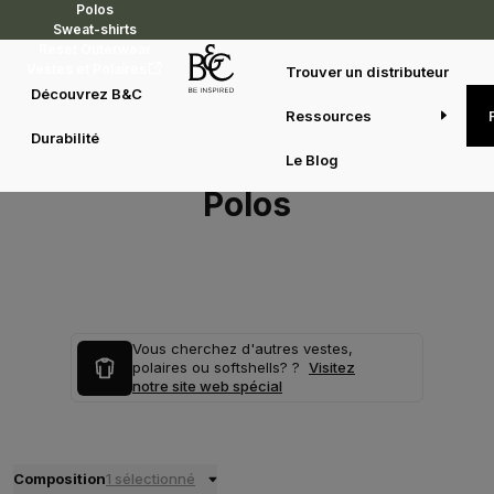
Polos
Sweat-shirts
Reset Outerwear
Vestes et Polaires
Trouver un distributeur
Découvrez B&C
Ressources
Durabilité
Le Blog
Polos
Vous cherchez d'autres vestes,
polaires ou softshells? ?
Visitez
notre site web spécial
Composition
1 sélectionné