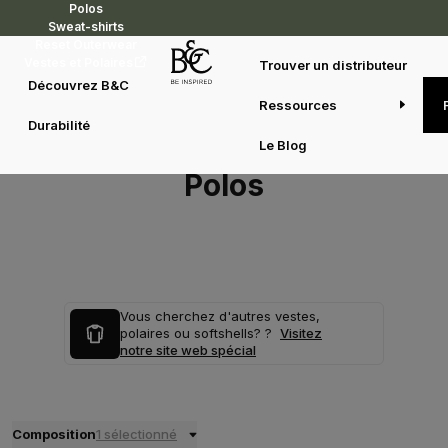
Polos
Sweat-shirts
Reset Outerwear
Vestes et Polaires
Trouver un distributeur
Découvrez B&C
Ressources
Durabilité
Le Blog
Polos
Vous cherchez d'autres vestes,
polaires ou softshells? ?
Visitez
notre site web spécial
Composition
1 sélectionné