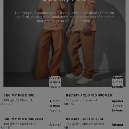
Une coupe, 2 grammages, 2 tissus, adultes et enfants. Polos en
piqué fin, classiques et modernes, conçus pour une décoration
impeccable et un usage quotidien.
Ajouter
Ajouter
à mes
à mes
favoris
favoris
B&C MY POLO 180
B&C MY POLO 180 /WOMEN
180 g/m² / Classic Fit
180 g/m² / Classic Fit
Ajouter
Ajouter
+26
+26
à mes
à mes
favoris
favoris
B&C MY POLO 180 /kids
B&C MY POLO 180 LSL
180 g/m² / Classic Fit
180 g/m² / Modern classic
Ajouter
Ajouter
+11
+11