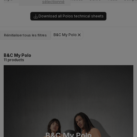
sélectionné
Download all Polos technical sheets
B&C My Polo
Réinitialiser tous les filtres
B&C My Polo
11 products
B&C My Polo