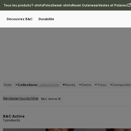
Tous les produits
T-shirts
Polos
Sweat-shirts
Reset Outerwear
Vestes et Polaires
Découvrez B&C
Durabilité
Style
Collections
1 sélectionné
Needs
Genre
Tissu
Compositi
Réinitialiser tous les filtres
B&C Active
B&C Active
1 products