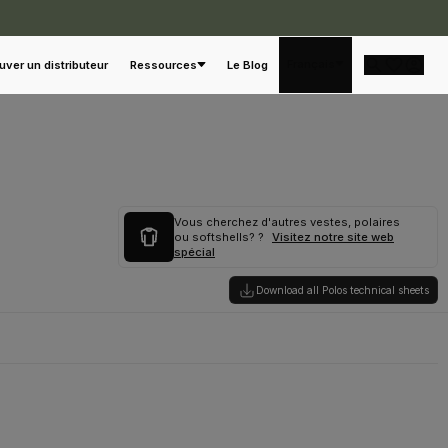
Français
uver un distributeur
Ressources
Le Blog
Vous cherchez d'autres vestes, polaires
ou softshells? ?
Visitez notre site web
spécial
Download all Polos technical sheets