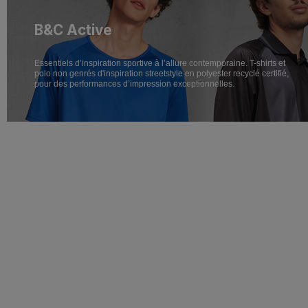
B&C Active
Essentiels d’inspiration sportive à l’allure contemporaine. T-shirts et
polo non genrés d'inspiration streetstyle en polyester recyclé certifié,
pour des performances d’impression exceptionnelles.