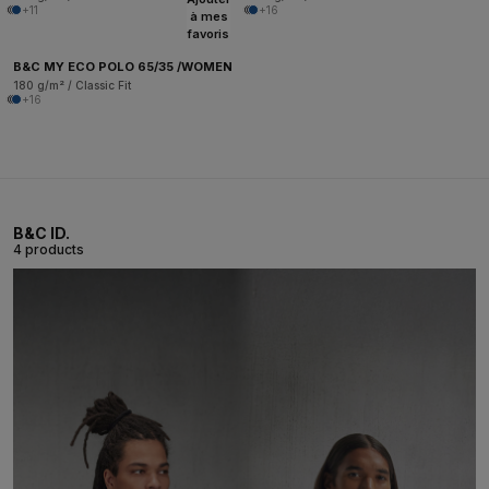
+11
+16
à mes
favoris
B&C MY ECO POLO 65/35 /WOMEN
180 g/m² / Classic Fit
+16
B&C ID.
4 products