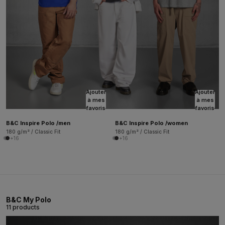
Ajouter
Ajouter
à mes
à mes
favoris
favoris
B&C Inspire Polo /men
B&C Inspire Polo /women
180 g/m² / Classic Fit
180 g/m² / Classic Fit
+16
+16
B&C My Polo
11 products