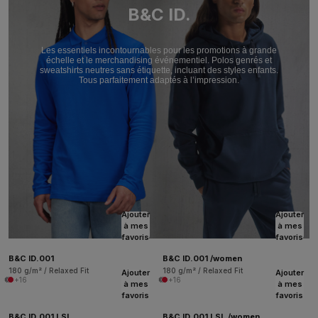
B&C ID.
Les essentiels incontournables pour les promotions à grande
échelle et le merchandising événementiel. Polos genrés et
sweatshirts neutres sans étiquette, incluant des styles enfants.
Tous parfaitement adaptés à l’impression.
Ajouter
Ajouter
à mes
à mes
favoris
favoris
B&C ID.001
B&C ID.001 /women
180 g/m² / Relaxed Fit
180 g/m² / Relaxed Fit
Ajouter
Ajouter
+16
+16
à mes
à mes
favoris
favoris
B&C ID.001 LSL
B&C ID.001 LSL /women