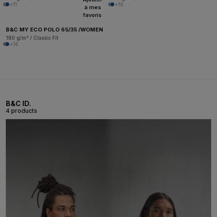
+11
+16
à mes
favoris
B&C MY ECO POLO 65/35 /WOMEN
180 g/m² / Classic Fit
+16
B&C ID.
4 products