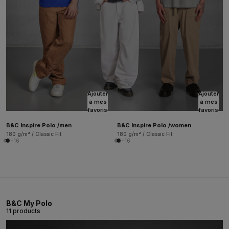
Ajouter
Ajouter
à mes
à mes
favoris
favoris
B&C Inspire Polo /men
B&C Inspire Polo /women
180 g/m² / Classic Fit
180 g/m² / Classic Fit
+16
+16
B&C My Polo
11 products