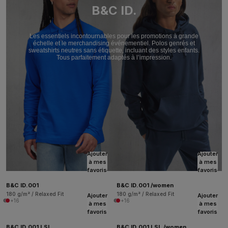
B&C ID.
Les essentiels incontournables pour les promotions à grande
échelle et le merchandising événementiel. Polos genrés et
sweatshirts neutres sans étiquette, incluant des styles enfants.
Tous parfaitement adaptés à l’impression.
Ajouter
Ajouter
à mes
à mes
favoris
favoris
B&C ID.001
B&C ID.001 /women
180 g/m² / Relaxed Fit
180 g/m² / Relaxed Fit
Ajouter
Ajouter
+16
+16
à mes
à mes
favoris
favoris
B&C ID.001 LSL
B&C ID.001 LSL /women