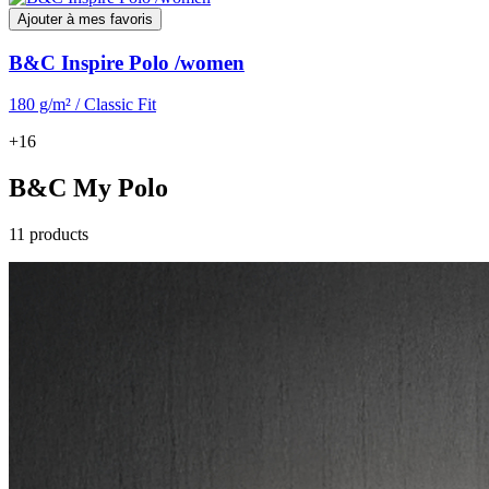
Ajouter à mes favoris
B&C Inspire Polo /women
180 g/m² / Classic Fit
+16
B&C My Polo
11 products