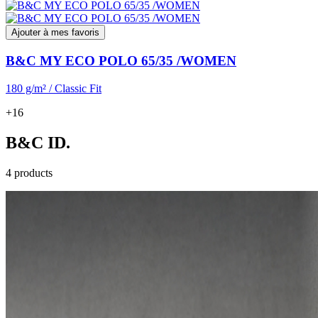
Ajouter à mes favoris
B&C MY ECO POLO 65/35 /WOMEN
180 g/m² / Classic Fit
+16
B&C ID.
4 products