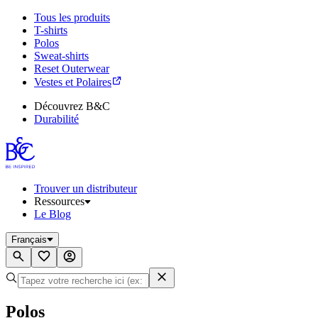
Tous les produits
T-shirts
Polos
Sweat-shirts
Reset Outerwear
Vestes et Polaires
Découvrez B&C
Durabilité
Trouver un distributeur
Ressources
Le Blog
Français
Polos