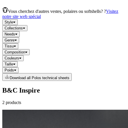
Vous cherchez d'autres vestes, polaires ou softshells? ?
Visitez
notre site web spécial
Style
Collections
Needs
Genre
Tissu
Composition
Couleurs
Taille
Poids
Download all Polos technical sheets
B&C Inspire
2 products