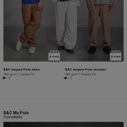
Ajouter
Ajouter
à mes
à mes
favoris
favoris
B&C Inspire Polo /men
B&C Inspire Polo /women
180 g/m² / Classic Fit
180 g/m² / Classic Fit
+16
+16
B&C My Polo
11 products