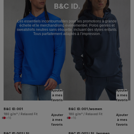
B&C ID.
Les essentiels incontournables pour les promotions à grande
échelle et le merchandising événementiel. Polos genrés et
sweatshirts neutres sans étiquette, incluant des styles enfants.
Tous parfaitement adaptés à l’impression.
Ajouter
Ajouter
à mes
à mes
favoris
favoris
B&C ID.001
B&C ID.001 /women
180 g/m² / Relaxed Fit
180 g/m² / Relaxed Fit
Ajouter
Ajouter
+16
+16
à mes
à mes
favoris
favoris
B&C ID.001 LSL
B&C ID.001 LSL /women