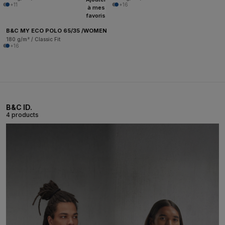
+11
+16
à mes
favoris
B&C MY ECO POLO 65/35 /WOMEN
180 g/m² / Classic Fit
+16
B&C ID.
4 products