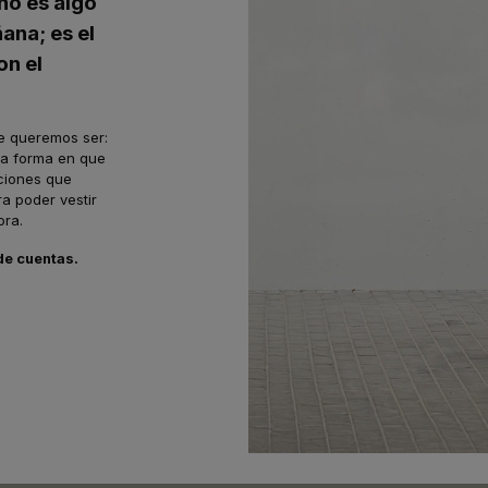
no es algo
ana; es el
on el
e queremos ser:
la forma en que
aciones que
a poder vestir
ora.
 de cuentas.