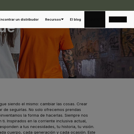
Español
Encontrar un distribudor
Recursos
El blog
 de
igue siendo el mismo: cambiar las cosas. Crear
ar de seguirlas. No solo ofrecemos prendas
reinventamos la forma de hacerlas. Siempre nos
i. Inspirados en la corriente inclusiva actual,
esponden a tus necesidades, tu historia, tu visión.
da cuerpo, cada generación y cada ocasión. Este