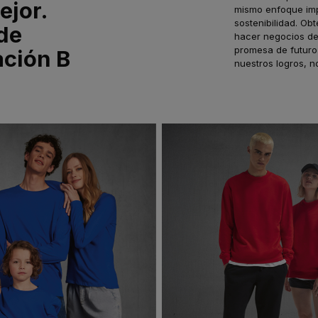
ejor.
mismo enfoque imp
sostenibilidad. Ob
de
hacer negocios de
promesa de futuro 
ación B
nuestros logros, 