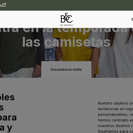
es
B&C T-shirts
tra en la temporada
las camisetas
Encuentra tu estilo
bles
Nuestro objetivo s
s
tendencias en lug
para
personalizables, 
hemos centrado en t
a y
nuestros diseños r
Diseñamos para ca