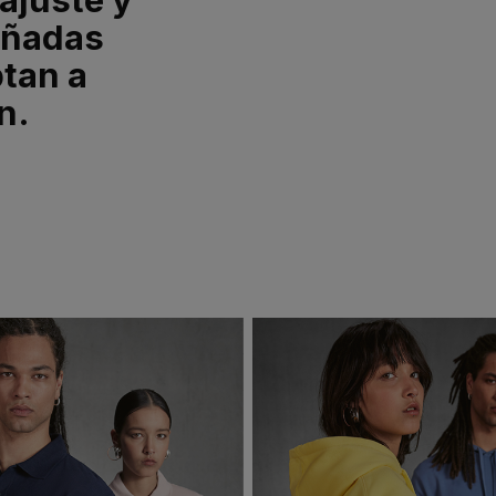
eñadas
tan a
n.