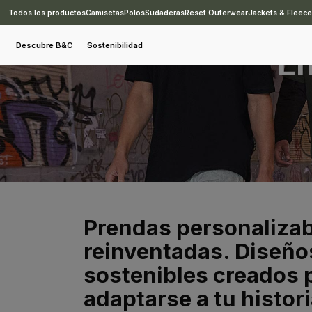
Todos los productos
Camisetas
Polos
Sudaderas
Reset Outerwear
Jackets & Fleec
Descubre B&C
Sostenibilidad
En
Prendas personaliza
reinventadas. Diseño
sostenibles creados 
adaptarse a tu histori