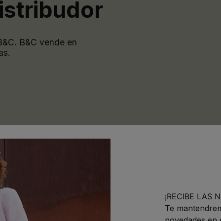
istribudor
 B&C. B&C vende en
as.
¡
RECIBE LAS N
Te mantendremo
novedades en e