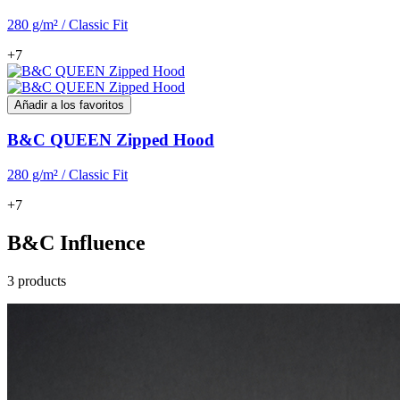
280 g/m² / Classic Fit
+7
Añadir a los favoritos
B&C QUEEN Zipped Hood
280 g/m² / Classic Fit
+7
B&C Influence
3 products