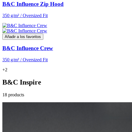
B&C Influence Zip Hood
350 g/m² / Oversized Fit
Añadir a los favoritos
B&C Influence Crew
350 g/m² / Oversized Fit
+2
B&C Inspire
18 products