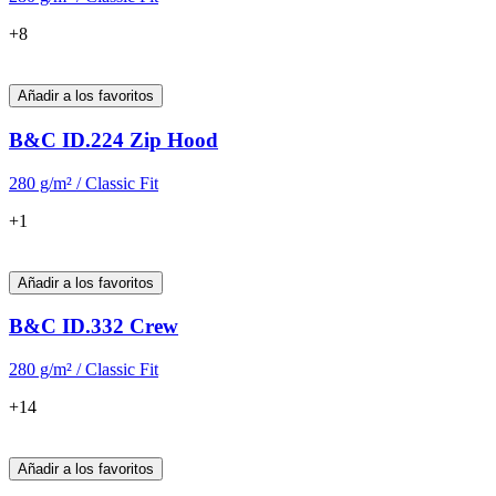
B&C ID.
Básicos imprescindibles para promociones de gran escala y merchandising en
eventos. Polos para él y para ella, sudaderas de género neutro sin etiquetas y
modelos para niños. Todos altamente imprimibles.
Añadir a los favoritos
B&C ID.001
180 g/m² / Relaxed Fit
+16
Añadir a los favoritos
B&C ID.001 /women
180 g/m² / Relaxed Fit
+16