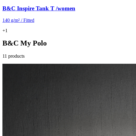
B&C Inspire Tank T /women
140 g/m² / Fitted
+1
B&C My Polo
11 products