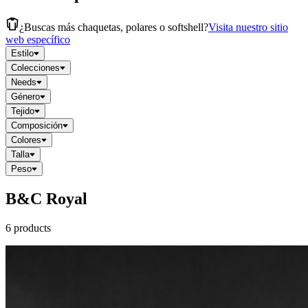
¿Buscas más chaquetas, polares o softshell?
Visita nuestro sitio
web específico
Estilo
Colecciones
Needs
Género
Tejido
Composición
Colores
Talla
Peso
B&C Royal
6 products