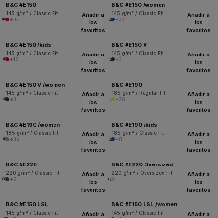
B&C #E150
B&C #E150 /women
145 g/m² / Classic Fit
145 g/m² / Classic Fit
Añadir a
Añadir a
+37
+37
los
los
favoritos
favoritos
B&C #E150 /kids
B&C #E150 V
145 g/m² / Classic Fit
145 g/m² / Classic Fit
Añadir a
Añadir a
+16
+3
los
los
favoritos
favoritos
B&C #E150 V /women
B&C #E190
145 g/m² / Classic Fit
185 g/m² / Regular Fit
Añadir a
Añadir a
+3
+36
los
los
favoritos
favoritos
B&C #E190 /women
B&C #E190 /kids
185 g/m² / Classic Fit
185 g/m² / Classic Fit
Añadir a
Añadir a
+36
+8
los
los
favoritos
favoritos
B&C #E220
B&C #E220 Oversized
220 g/m² / Classic Fit
220 g/m² / Oversized Fit
Añadir a
Añadir a
+6
los
los
favoritos
favoritos
B&C #E150 LSL
B&C #E150 LSL /women
145 g/m² / Classic Fit
145 g/m² / Classic Fit
Añadir a
Añadir a