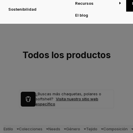
Recursos
Sostenibilidad
El blog
Todos los productos
¿Buscas más chaquetas, polares o
softshell?
Visita nuestro sitio web
específico
Estilo
Colecciones
Needs
Género
Tejido
Composición