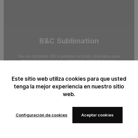
B&C Sublimation
Dúo de camisetas 100 % poliéster reciclado, diseñadas para
impresión profesional por sublimación. Optimizadas para
resultados de impresión en alta definición.
Este sitio web utiliza cookies para que usted
tenga la mejor experiencia en nuestro sitio
web.
Configuración de cookies
Aceptar cookies
Añadir a
Añadir a
los
los
favoritos
favoritos