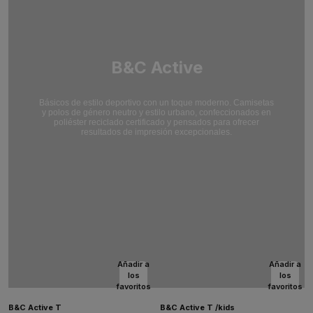
B&C Active
Básicos de estilo deportivo con un toque moderno. Camisetas
y polos de género neutro y estilo urbano, confeccionados en
poliéster reciclado certificado y pensados para ofrecer
resultados de impresión excepcionales.
Añadir a
Añadir a
los
los
favoritos
favoritos
B&C Active T
B&C Active T /kids