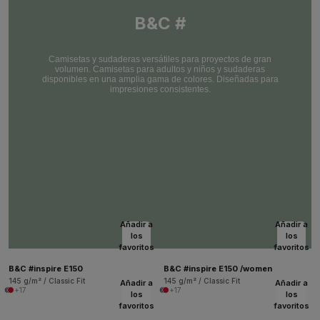
B&C #
Camisetas y sudaderas versátiles para proyectos de gran
volumen. Camisetas para adultos y niños y sudaderas
disponibles en una amplia gama de colores. Diseñadas para
impresiones consistentes.
Añadir a
Añadir a
los
los
favoritos
favoritos
B&C #inspire E150
B&C #inspire E150 /women
145 g/m² / Classic Fit
145 g/m² / Classic Fit
Añadir a
Añadir a
+17
+17
los
los
favoritos
favoritos