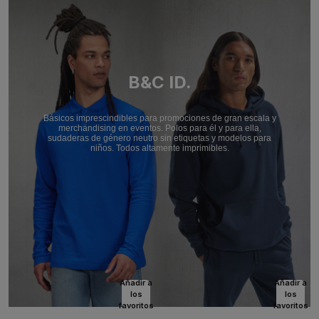
B&C ID.
Básicos imprescindibles para promociones de gran escala y
merchandising en eventos. Polos para él y para ella,
sudaderas de género neutro sin etiquetas y modelos para
niños. Todos altamente imprimibles.
Añadir a
Añadir a
los
los
favoritos
favoritos