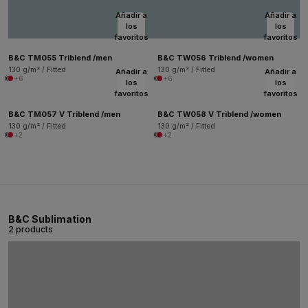
Añadir a
Añadir a
los
los
favoritos
favoritos
B&C TM055 Triblend /men
B&C TW056 Triblend /women
130 g/m² / Fitted
130 g/m² / Fitted
Añadir a
Añadir a
+6
+6
los
los
favoritos
favoritos
B&C TM057 V Triblend /men
B&C TW058 V Triblend /women
130 g/m² / Fitted
130 g/m² / Fitted
+2
+2
B&C Sublimation
2 products