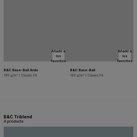
Añadir a
Añadir a
los
los
favoritos
favoritos
B&C Base-Ball /kids
B&C Base-Ball
185 g/m² / Classic Fit
185 g/m² / Classic Fit
B&C Triblend
4 products