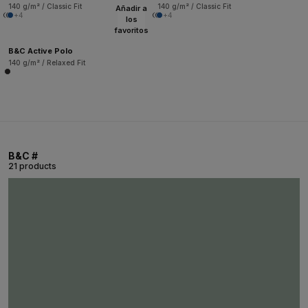
140 g/m² / Classic Fit
140 g/m² / Classic Fit
Añadir a
+4
+4
los
favoritos
B&C Active Polo
140 g/m² / Relaxed Fit
B&C #
21 products