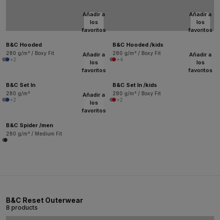
Añadir a
Añadir a
los
los
favoritos
favoritos
B&C Hooded
B&C Hooded /kids
280 g/m² / Boxy Fit
280 g/m² / Boxy Fit
Añadir a
Añadir a
+2
+4
los
los
favoritos
favoritos
B&C Set In
B&C Set In /kids
280 g/m²
280 g/m² / Boxy Fit
Añadir a
+2
+2
los
favoritos
B&C Spider /men
280 g/m² / Medium Fit
B&C Reset Outerwear
8 products