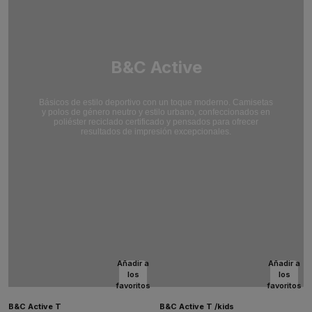
B&C Active
Básicos de estilo deportivo con un toque moderno. Camisetas
y polos de género neutro y estilo urbano, confeccionados en
poliéster reciclado certificado y pensados para ofrecer
resultados de impresión excepcionales.
Añadir a
Añadir a
los
los
favoritos
favoritos
B&C Active T
B&C Active T /kids