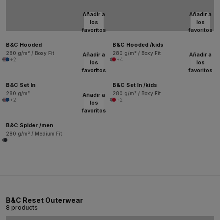
Añadir a
Añadir a
los
los
favoritos
favoritos
B&C Hooded
B&C Hooded /kids
280 g/m² / Boxy Fit
280 g/m² / Boxy Fit
Añadir a
Añadir a
+2
+4
los
los
favoritos
favoritos
B&C Set In
B&C Set In /kids
280 g/m²
280 g/m² / Boxy Fit
Añadir a
+2
+2
los
favoritos
B&C Spider /men
280 g/m² / Medium Fit
B&C Reset Outerwear
8 products