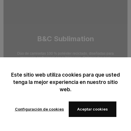
B&C Sublimation
Dúo de camisetas 100 % poliéster reciclado, diseñadas para
impresión profesional por sublimación. Optimizadas para
resultados de impresión en alta definición.
Este sitio web utiliza cookies para que usted
tenga la mejor experiencia en nuestro sitio
web.
Configuración de cookies
Aceptar cookies
Añadir a
Añadir a
los
los
favoritos
favoritos