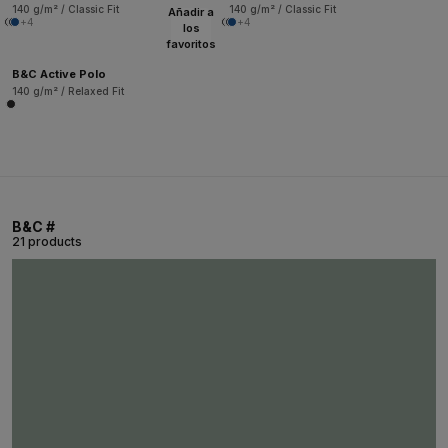
140 g/m² / Classic Fit
140 g/m² / Classic Fit
Añadir a
+4
+4
los
favoritos
B&C Active Polo
140 g/m² / Relaxed Fit
B&C #
21 products