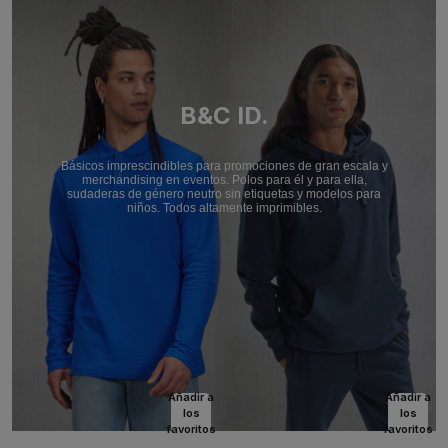
B&C ID.
Básicos imprescindibles para promociones de gran escala y
merchandising en eventos. Polos para él y para ella,
sudaderas de género neutro sin etiquetas y modelos para
niños. Todos altamente imprimibles.
Añadir a
Añadir a
los
los
favoritos
favoritos