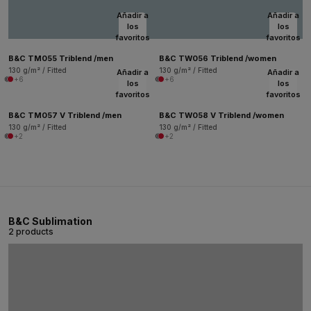
Añadir a
Añadir a
los
los
favoritos
favoritos
B&C TM055 Triblend /men
B&C TW056 Triblend /women
130 g/m² / Fitted
130 g/m² / Fitted
Añadir a
Añadir a
+6
+6
los
los
favoritos
favoritos
B&C TM057 V Triblend /men
B&C TW058 V Triblend /women
130 g/m² / Fitted
130 g/m² / Fitted
+2
+2
B&C Sublimation
2 products