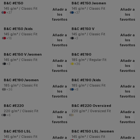
B&C #E150
B&C #E150 /women
145 g/m² / Classic Fit
145 g/m² / Classic Fit
Añadir a
Añadir a
+37
+37
los
los
favoritos
favoritos
B&C #E150 /kids
B&C #E150 V
145 g/m² / Classic Fit
145 g/m² / Classic Fit
Añadir a
Añadir a
+16
+3
los
los
favoritos
favoritos
B&C #E150 V /women
B&C #E190
145 g/m² / Classic Fit
185 g/m² / Regular Fit
Añadir a
Añadir a
+3
+36
los
los
favoritos
favoritos
B&C #E190 /women
B&C #E190 /kids
185 g/m² / Classic Fit
185 g/m² / Classic Fit
Añadir a
Añadir a
+36
+8
los
los
favoritos
favoritos
B&C #E220
B&C #E220 Oversized
220 g/m² / Classic Fit
220 g/m² / Oversized Fit
Añadir a
Añadir a
+6
los
los
favoritos
favoritos
B&C #E150 LSL
B&C #E150 LSL /women
145 g/m² / Classic Fit
145 g/m² / Classic Fit
Añadir a
Añadir a