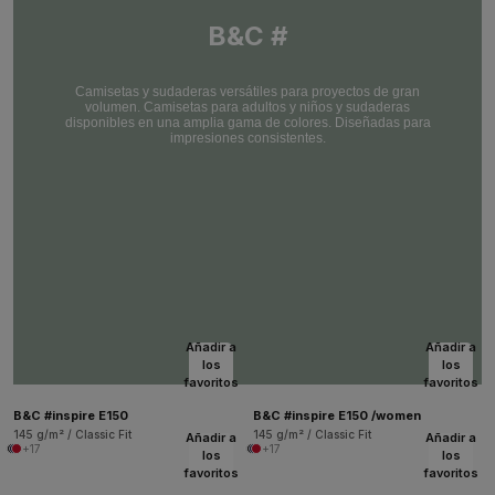
B&C #
Camisetas y sudaderas versátiles para proyectos de gran
volumen. Camisetas para adultos y niños y sudaderas
disponibles en una amplia gama de colores. Diseñadas para
impresiones consistentes.
Añadir a
Añadir a
los
los
favoritos
favoritos
B&C #inspire E150
B&C #inspire E150 /women
145 g/m² / Classic Fit
145 g/m² / Classic Fit
Añadir a
Añadir a
+17
+17
los
los
favoritos
favoritos