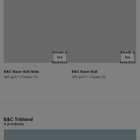
Añadir a
Añadir a
los
los
favoritos
favoritos
B&C Base-Ball /kids
B&C Base-Ball
185 g/m² / Classic Fit
185 g/m² / Classic Fit
B&C Triblend
4 products