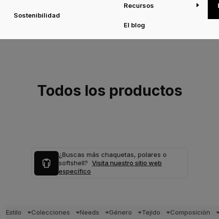
Recursos
Sostenibilidad
El blog
Todos los productos
¿Buscas más chaquetas, polares o
softshell?
Visita nuestro sitio web
específico
Estilo
Colecciones
Needs
Género
Tejido
Composición