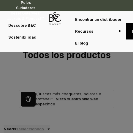
Polos
Sudaderas
Reset Outerwear
Jackets & Fleeces
Encontrar un distribudor
Descubre B&C
Recursos
Sostenibilidad
El blog
Todos los productos
¿Buscas más chaquetas, polares o
softshell?
Visita nuestro sitio web
específico
Needs
1 seleccionado