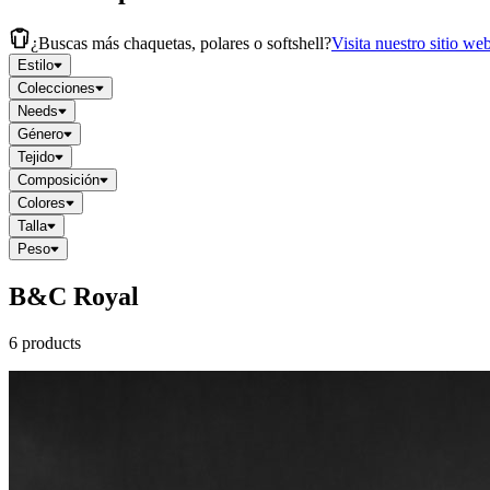
¿Buscas más chaquetas, polares o softshell?
Visita nuestro sitio we
Estilo
Colecciones
Needs
Género
Tejido
Composición
Colores
Talla
Peso
B&C Royal
6 products