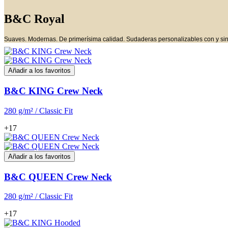
B&C Royal
Suaves. Modernas. De primerísima calidad. Sudaderas personalizables con y sin
Añadir a los favoritos
B&C KING Crew Neck
280 g/m² / Classic Fit
+17
Añadir a los favoritos
B&C QUEEN Crew Neck
280 g/m² / Classic Fit
+17