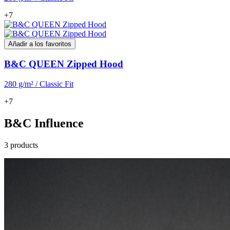
+7
Añadir a los favoritos
B&C QUEEN Zipped Hood
280 g/m² / Classic Fit
+7
B&C Influence
3 products