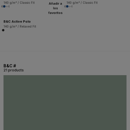
140 g/m² / Classic Fit
140 g/m² / Classic Fit
Añadir a
+4
+4
los
favoritos
B&C Active Polo
140 g/m² / Relaxed Fit
B&C #
21 products