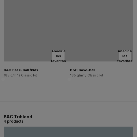
Añadir a
Añadir a
los
los
favoritos
favoritos
B&C Base-Ball /kids
B&C Base-Ball
185 g/m² / Classic Fit
185 g/m² / Classic Fit
B&C Triblend
4 products