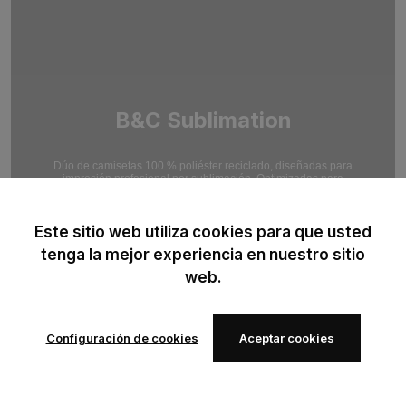
B&C Sublimation
Dúo de camisetas 100 % poliéster reciclado, diseñadas para
impresión profesional por sublimación. Optimizadas para
resultados de impresión en alta definición.
Este sitio web utiliza cookies para que usted
tenga la mejor experiencia en nuestro sitio
web.
Configuración de cookies
Aceptar cookies
Añadir a
Añadir a
los
los
favoritos
favoritos