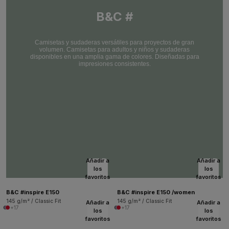
B&C #
Camisetas y sudaderas versátiles para proyectos de gran
volumen. Camisetas para adultos y niños y sudaderas
disponibles en una amplia gama de colores. Diseñadas para
impresiones consistentes.
Añadir a
Añadir a
los
los
favoritos
favoritos
B&C #inspire E150
B&C #inspire E150 /women
145 g/m² / Classic Fit
145 g/m² / Classic Fit
Añadir a
Añadir a
+17
+17
los
los
favoritos
favoritos