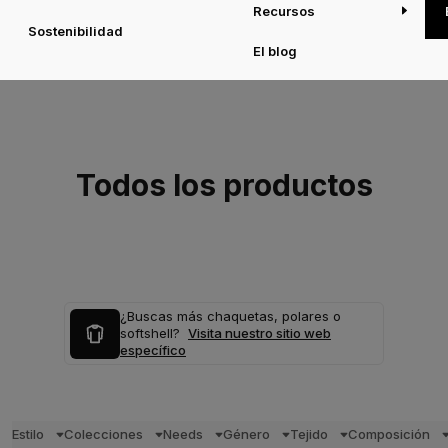
Recursos
Sostenibilidad
El blog
Todos los productos
¿Buscas más chaquetas, polares o
softshell?
Visita nuestro sitio web
específico
Estilo
Colecciones
Needs
Género
Tejido
Composición