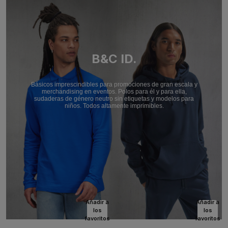
B&C ID.
Básicos imprescindibles para promociones de gran escala y
merchandising en eventos. Polos para él y para ella,
sudaderas de género neutro sin etiquetas y modelos para
niños. Todos altamente imprimibles.
Añadir a
Añadir a
los
los
favoritos
favoritos