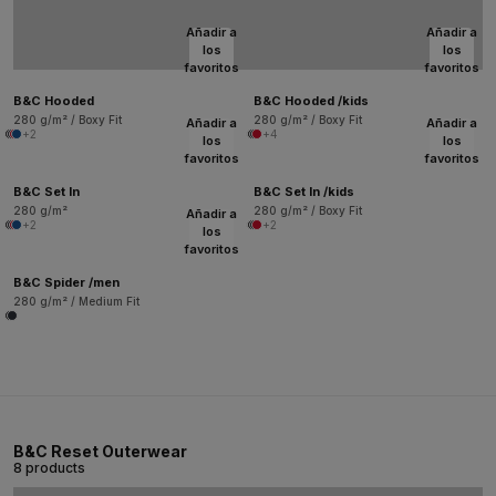
Añadir a
Añadir a
los
los
favoritos
favoritos
B&C Hooded
B&C Hooded /kids
280 g/m² / Boxy Fit
280 g/m² / Boxy Fit
Añadir a
Añadir a
+2
+4
los
los
favoritos
favoritos
B&C Set In
B&C Set In /kids
280 g/m²
280 g/m² / Boxy Fit
Añadir a
+2
+2
los
favoritos
B&C Spider /men
280 g/m² / Medium Fit
B&C Reset Outerwear
8 products