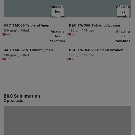
Añadir a
Añadir a
los
los
favoritos
favoritos
B&C TM055 Triblend /men
B&C TW056 Triblend /women
130 g/m² / Fitted
130 g/m² / Fitted
Añadir a
Añadir a
+6
+6
los
los
favoritos
favoritos
B&C TM057 V Triblend /men
B&C TW058 V Triblend /women
130 g/m² / Fitted
130 g/m² / Fitted
+2
+2
B&C Sublimation
2 products