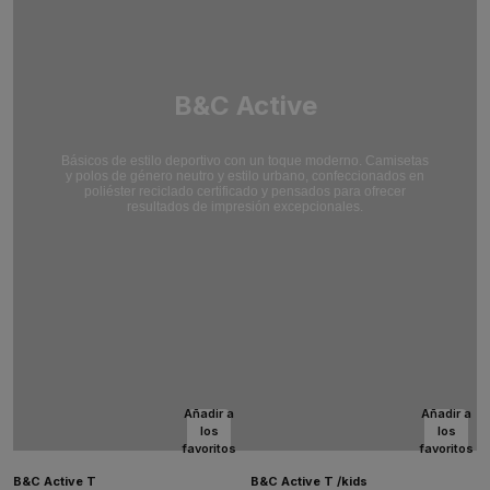
B&C Active
Básicos de estilo deportivo con un toque moderno. Camisetas
y polos de género neutro y estilo urbano, confeccionados en
poliéster reciclado certificado y pensados para ofrecer
resultados de impresión excepcionales.
Añadir a
Añadir a
los
los
favoritos
favoritos
B&C Active T
B&C Active T /kids