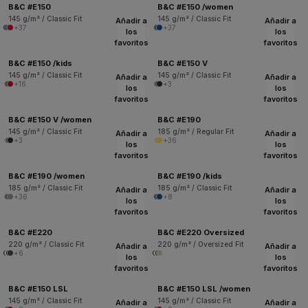
B&C #E150
B&C #E150 /women
145 g/m² / Classic Fit
145 g/m² / Classic Fit
Añadir a
Añadir a
+37
+37
los
los
favoritos
favoritos
B&C #E150 /kids
B&C #E150 V
145 g/m² / Classic Fit
145 g/m² / Classic Fit
Añadir a
Añadir a
+16
+3
los
los
favoritos
favoritos
B&C #E150 V /women
B&C #E190
145 g/m² / Classic Fit
185 g/m² / Regular Fit
Añadir a
Añadir a
+3
+36
los
los
favoritos
favoritos
B&C #E190 /women
B&C #E190 /kids
185 g/m² / Classic Fit
185 g/m² / Classic Fit
Añadir a
Añadir a
+36
+8
los
los
favoritos
favoritos
B&C #E220
B&C #E220 Oversized
220 g/m² / Classic Fit
220 g/m² / Oversized Fit
Añadir a
Añadir a
+6
los
los
favoritos
favoritos
B&C #E150 LSL
B&C #E150 LSL /women
145 g/m² / Classic Fit
145 g/m² / Classic Fit
Añadir a
Añadir a