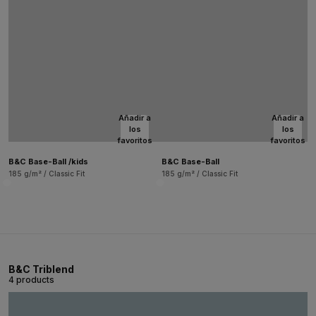
Añadir a
Añadir a
los
los
favoritos
favoritos
B&C Base-Ball /kids
B&C Base-Ball
185 g/m² / Classic Fit
185 g/m² / Classic Fit
B&C Triblend
4 products