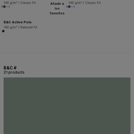
140 g/m² / Classic Fit
140 g/m² / Classic Fit
Añadir a
+4
+4
los
favoritos
B&C Active Polo
140 g/m² / Relaxed Fit
B&C #
21 products