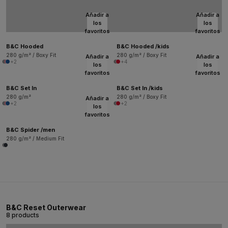
Añadir a
Añadir a
los
los
favoritos
favoritos
B&C Hooded
B&C Hooded /kids
280 g/m² / Boxy Fit
280 g/m² / Boxy Fit
Añadir a
Añadir a
+2
+4
los
los
favoritos
favoritos
B&C Set In
B&C Set In /kids
280 g/m²
280 g/m² / Boxy Fit
Añadir a
+2
+2
los
favoritos
B&C Spider /men
280 g/m² / Medium Fit
B&C Reset Outerwear
8 products