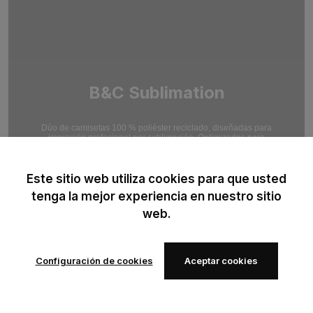
B&C Sublimation
Dúo de camisetas 100 % poliéster reciclado, diseñadas para
impresión profesional por sublimación. Optimizadas para
resultados de impresión en alta definición.
Este sitio web utiliza cookies para que usted
tenga la mejor experiencia en nuestro sitio
web.
Configuración de cookies
Aceptar cookies
Añadir a
Añadir a
los
los
favoritos
favoritos