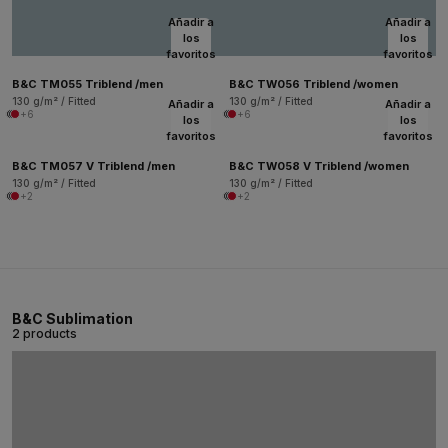
Añadir a
Añadir a
los
los
favoritos
favoritos
B&C TM055 Triblend /men
B&C TW056 Triblend /women
130 g/m² / Fitted
130 g/m² / Fitted
Añadir a
Añadir a
+6
+6
los
los
favoritos
favoritos
B&C TM057 V Triblend /men
B&C TW058 V Triblend /women
130 g/m² / Fitted
130 g/m² / Fitted
+2
+2
B&C Sublimation
2 products