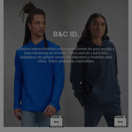
B&C ID.
Básicos imprescindibles para promociones de gran escala y
merchandising en eventos. Polos para él y para ella,
sudaderas de género neutro sin etiquetas y modelos para
niños. Todos altamente imprimibles.
Añadir a
Añadir a
los
los
favoritos
favoritos