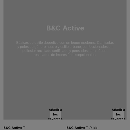
B&C Active
Básicos de estilo deportivo con un toque moderno. Camisetas
y polos de género neutro y estilo urbano, confeccionados en
poliéster reciclado certificado y pensados para ofrecer
resultados de impresión excepcionales.
Añadir a
Añadir a
los
los
favoritos
favoritos
B&C Active T
B&C Active T /kids