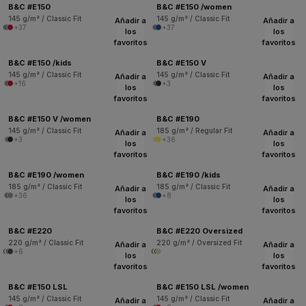
B&C #E150
B&C #E150 /women
145 g/m² / Classic Fit
145 g/m² / Classic Fit
Añadir a
Añadir a
+37
+37
los
los
favoritos
favoritos
B&C #E150 /kids
B&C #E150 V
145 g/m² / Classic Fit
145 g/m² / Classic Fit
Añadir a
Añadir a
+16
+3
los
los
favoritos
favoritos
B&C #E150 V /women
B&C #E190
145 g/m² / Classic Fit
185 g/m² / Regular Fit
Añadir a
Añadir a
+3
+36
los
los
favoritos
favoritos
B&C #E190 /women
B&C #E190 /kids
185 g/m² / Classic Fit
185 g/m² / Classic Fit
Añadir a
Añadir a
+36
+8
los
los
favoritos
favoritos
B&C #E220
B&C #E220 Oversized
220 g/m² / Classic Fit
220 g/m² / Oversized Fit
Añadir a
Añadir a
+6
los
los
favoritos
favoritos
B&C #E150 LSL
B&C #E150 LSL /women
145 g/m² / Classic Fit
145 g/m² / Classic Fit
Añadir a
Añadir a