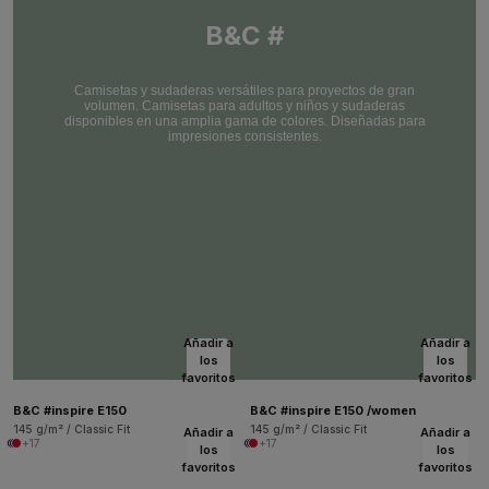
B&C #
Camisetas y sudaderas versátiles para proyectos de gran
volumen. Camisetas para adultos y niños y sudaderas
disponibles en una amplia gama de colores. Diseñadas para
impresiones consistentes.
Añadir a
Añadir a
los
los
favoritos
favoritos
B&C #inspire E150
B&C #inspire E150 /women
145 g/m² / Classic Fit
145 g/m² / Classic Fit
Añadir a
Añadir a
+17
+17
los
los
favoritos
favoritos