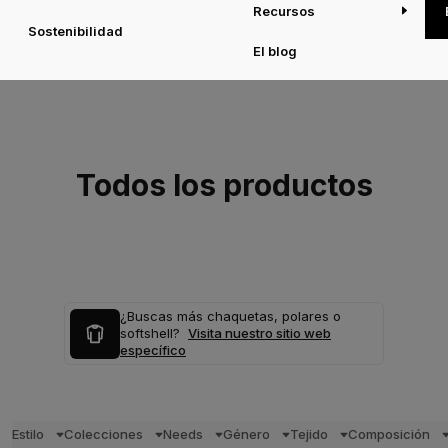
Recursos
Sostenibilidad
El blog
Todos los productos
¿Buscas más chaquetas, polares o
softshell?
Visita nuestro sitio web
específico
Estilo
Colecciones
Needs
Género
Tejido
Composición