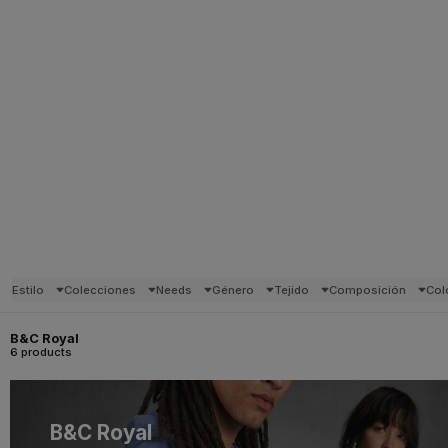
Estilo
Colecciones
Needs
Género
Tejido
Composición
Col
B&C Royal
6 products
B&C Royal