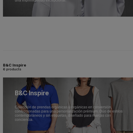
una imprimibilidad excepcional.
B&C Inspire
6 products
B&C Inspire
Colección de prendas orgánicas u orgánicas en conversión,
confeccionadas para una personalización prémium. Dúo de estilos
contemporáneos y sin etiquetas, diseñado para marcas con
conciencia.