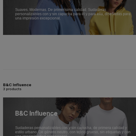
Suaves. Modernas. De primerísima calidad. Sudaderas
personalizables con y sin capucha para él y para ella, diseñadas para
una impresión excepcional.
B&C Influence
3 products
B&C Influence
Sudaderas personalizables con y sin capucha, de primera calidad y
estilo urbano. De género neutro, con tejido grueso, sin etiquetas y con