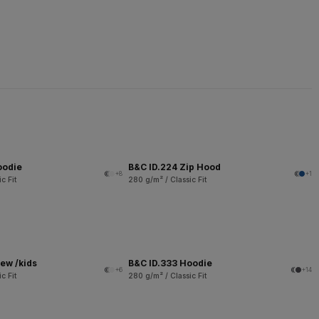
oodie
B&C ID.224 Zip Hood
+8
+1
c Fit
280 g/m² / Classic Fit
ew /kids
B&C ID.333 Hoodie
+6
+14
c Fit
280 g/m² / Classic Fit