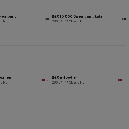
weatpant
B&C ID.000 Sweatpant /kids
c Fit
280 g/m² / Classic Fit
/women
B&C #Hoodie
+31
+31
c Fit
280 g/m² / Classic Fit