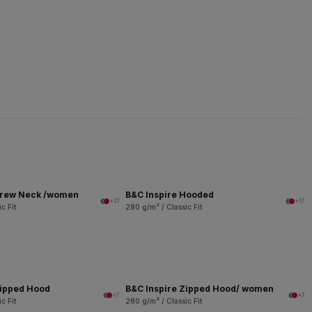
Crew Neck /women
B&C Inspire Hooded
+17
+17
c Fit
280 g/m² / Classic Fit
Zipped Hood
B&C Inspire Zipped Hood/ women
+7
+7
c Fit
280 g/m² / Classic Fit