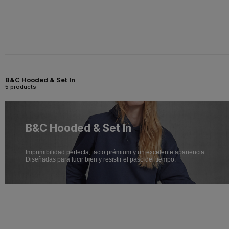
B&C Hooded & Set In
5 products
B&C Hooded & Set In
Imprimibilidad perfecta, tacto prémium y un excelente apariencia.
Diseñadas para lucir bien y resistir el paso del tiempo.