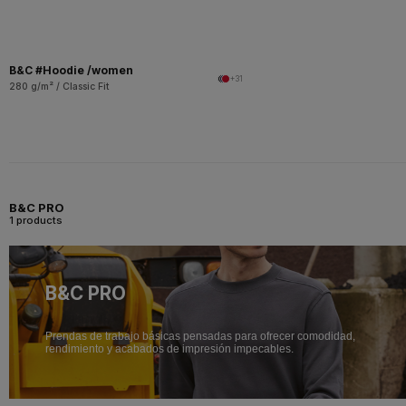
B&C #Hoodie /women
+31
280 g/m² / Classic Fit
B&C PRO
1 products
B&C PRO
Prendas de trabajo básicas pensadas para ofrecer comodidad,
rendimiento y acabados de impresión impecables.