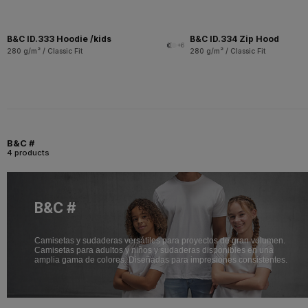
B&C ID.333 Hoodie /kids
B&C ID.334 Zip Hood
+6
280 g/m² / Classic Fit
280 g/m² / Classic Fit
B&C #
4 products
B&C #
Camisetas y sudaderas versátiles para proyectos de gran volumen.
Camisetas para adultos y niños y sudaderas disponibles en una
amplia gama de colores. Diseñadas para impresiones consistentes.