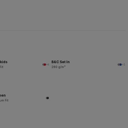
kids
B&C Set In
+4
+2
Fit
280 g/m²
men
um Fit