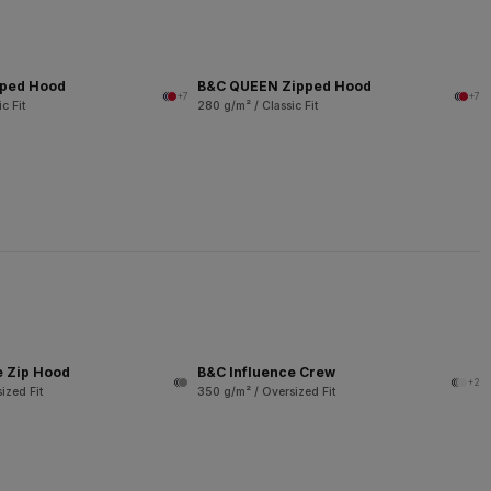
pped Hood
B&C QUEEN Zipped Hood
+7
+7
c Fit
280 g/m² / Classic Fit
e Zip Hood
B&C Influence Crew
+2
ized Fit
350 g/m² / Oversized Fit