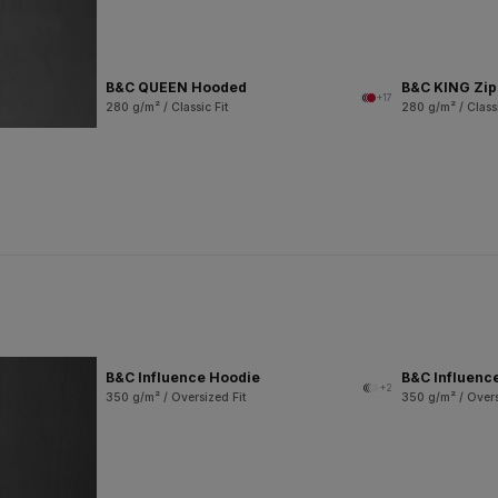
B&C QUEEN Hooded
B&C KING Zi
+17
280 g/m² / Classic Fit
280 g/m² / Classi
B&C Influence Hoodie
B&C Influenc
+2
350 g/m² / Oversized Fit
350 g/m² / Overs