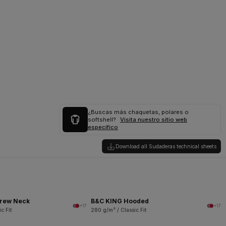
¿Buscas más chaquetas, polares o
softshell?
Visita nuestro sitio web
específico
Download all Sudaderas technical sheets
rew Neck
B&C KING Hooded
+17
+17
c Fit
280 g/m² / Classic Fit