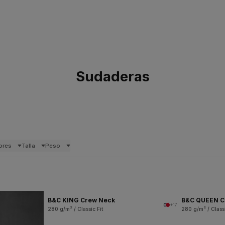
Sudaderas
ores
Talla
Peso
B&C KING Crew Neck
B&C QUEEN C
+17
280 g/m² / Classic Fit
280 g/m² / Classi