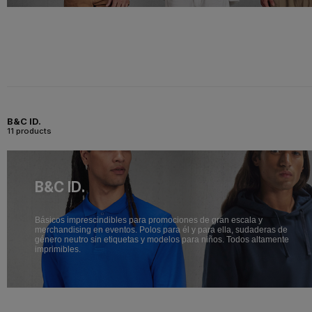
B&C ID.
11 products
B&C ID.
Básicos imprescindibles para promociones de gran escala y
merchandising en eventos. Polos para él y para ella, sudaderas de
género neutro sin etiquetas y modelos para niños. Todos altamente
imprimibles.