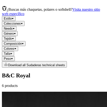
¿Buscas más chaquetas, polares o softshell?
Visita nuestro sitio
web específico
Estilo
Colecciones
Needs
Género
Tejido
Composición
Colores
Talla
Peso
Download all Sudaderas technical sheets
B&C Royal
6 products