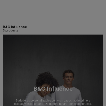
B&C Influence
3 products
B&C Influence
Sudaderas personalizables con y sin capucha, de primera
calidad y estilo urbano. De género neutro, con tejido grueso,