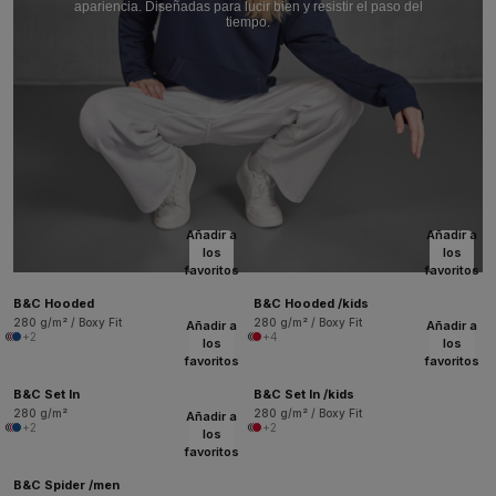
apariencia. Diseñadas para lucir bien y resistir el paso del
tiempo.
Añadir a
Añadir a
los
los
favoritos
favoritos
B&C Hooded
B&C Hooded /kids
280 g/m² / Boxy Fit
280 g/m² / Boxy Fit
Añadir a
Añadir a
+2
+4
los
los
favoritos
favoritos
B&C Set In
B&C Set In /kids
280 g/m²
280 g/m² / Boxy Fit
Añadir a
+2
+2
los
favoritos
B&C Spider /men