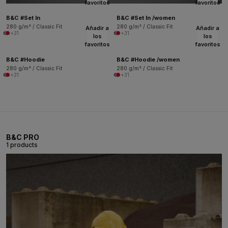
favoritos
favoritos
B&C #Set In
B&C #Set In /women
280 g/m² / Classic Fit
280 g/m² / Classic Fit
Añadir a
Añadir a
+31
+31
los
los
favoritos
favoritos
B&C #Hoodie
B&C #Hoodie /women
280 g/m² / Classic Fit
280 g/m² / Classic Fit
+31
+31
B&C PRO
1 products