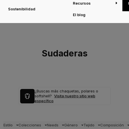
Recursos
Sostenibilidad
El blog
Sudaderas
¿Buscas más chaquetas, polares o
softshell?
Visita nuestro sitio web
específico
Estilo
Colecciones
Needs
Género
Tejido
Composición