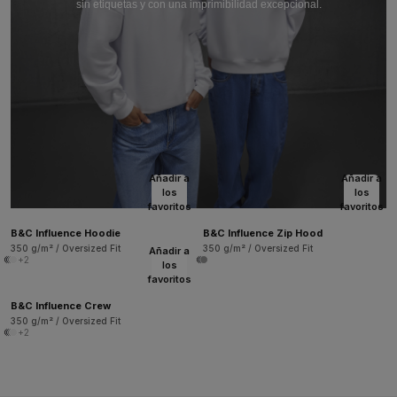
sin etiquetas y con una imprimibilidad excepcional.
Añadir a
Añadir a
los
los
favoritos
favoritos
B&C Influence Hoodie
B&C Influence Zip Hood
350 g/m² / Oversized Fit
350 g/m² / Oversized Fit
Añadir a
+2
los
favoritos
B&C Influence Crew
350 g/m² / Oversized Fit
+2