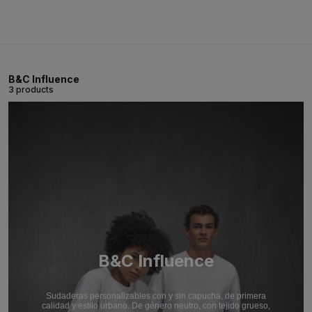
B&C Influence
3 products
B&C Influence
Sudaderas personalizables con y sin capucha, de primera
calidad y estilo urbano. De género neutro, con tejido grueso,