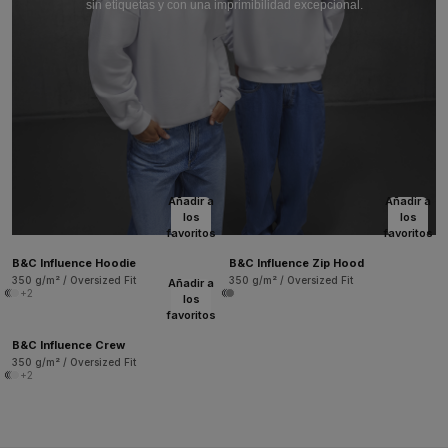
sin etiquetas y con una imprimibilidad excepcional.
Añadir a
Añadir a
los
los
favoritos
favoritos
B&C Influence Hoodie
B&C Influence Zip Hood
350 g/m² / Oversized Fit
350 g/m² / Oversized Fit
Añadir a
+2
los
favoritos
B&C Influence Crew
350 g/m² / Oversized Fit
+2