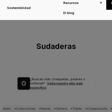
Recursos
Sostenibilidad
El blog
Sudaderas
¿Buscas más chaquetas, polares o
softshell?
Visita nuestro sitio web
específico
Estilo
Colecciones
Needs
Género
Tejido
Composición