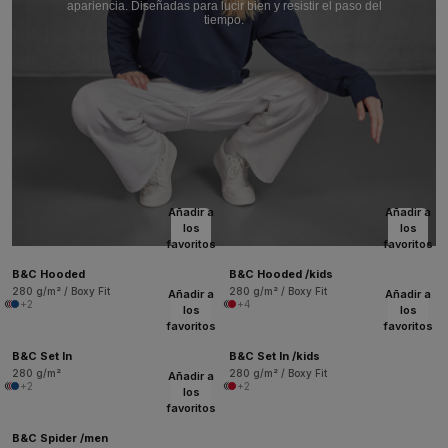
apariencia. Diseñadas para lucir bien y resistir el paso del
tiempo.
Añadir a
Añadir a
los
los
favoritos
favoritos
B&C Hooded
B&C Hooded /kids
280 g/m² / Boxy Fit
280 g/m² / Boxy Fit
Añadir a
Añadir a
+2
+4
los
los
favoritos
favoritos
B&C Set In
B&C Set In /kids
280 g/m²
280 g/m² / Boxy Fit
Añadir a
+2
+2
los
favoritos
B&C Spider /men