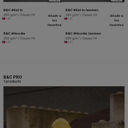
favoritos
favoritos
B&C #Set In
B&C #Set In /women
280 g/m² / Classic Fit
280 g/m² / Classic Fit
Añadir a
Añadir a
+31
+31
los
los
favoritos
favoritos
B&C #Hoodie
B&C #Hoodie /women
280 g/m² / Classic Fit
280 g/m² / Classic Fit
+31
+31
B&C PRO
1 products