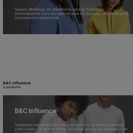
Suaves. Modernas. De primerísima calidad. Sudaderas
personalizables con y sin capucha para él y para ella, diseñadas para
una impresión excepcional.
B&C Influence
3 products
B&C Influence
Sudaderas personalizables con y sin capucha, de primera calidad y
estilo urbano. De género neutro, con tejido grueso, sin etiquetas y con