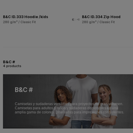
B&C ID.333 Hoodie /kids
B&C ID.334 Zip Hood
+6
280 g/m² / Classic Fit
280 g/m² / Classic Fit
B&C #
4 products
B&C #
Camisetas y sudaderas versátiles para proyectos de gran volumen.
Camisetas para adultos y niños y sudaderas disponibles en una
amplia gama de colores. Diseñadas para impresiones consistentes.