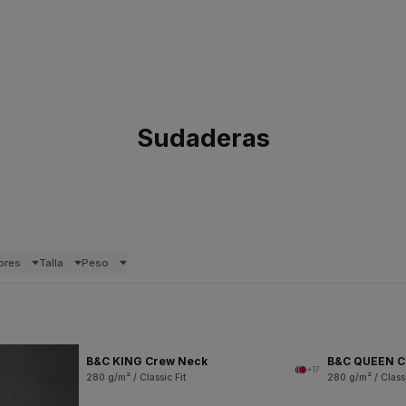
Sudaderas
ores
Talla
Peso
B&C KING Crew Neck
B&C QUEEN C
+17
280 g/m² / Classic Fit
280 g/m² / Classi