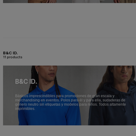
B&C ID.
11 products
B&C ID.
Básicos imprescindibles para promociones de gran escala y
merchandising en eventos. Polos para él y para ella, sudaderas de
género neutro sin etiquetas y modelos para niños. Todos altamente
imprimibles.