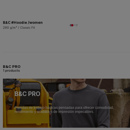
B&C #Hoodie /women
+31
280 g/m² / Classic Fit
B&C PRO
1 products
B&C PRO
Prendas de trabajo básicas pensadas para ofrecer comodidad,
rendimiento y acabados de impresión impecables.