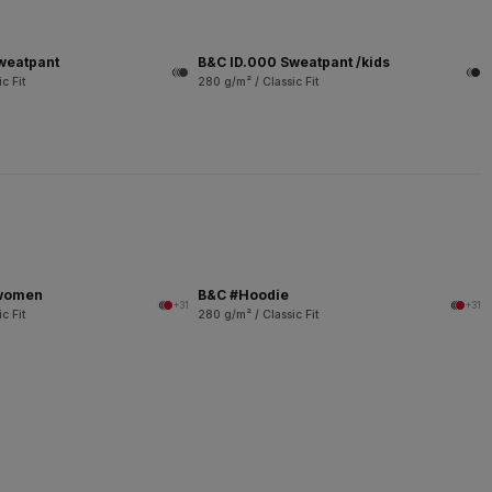
weatpant
B&C ID.000 Sweatpant /kids
c Fit
280 g/m² / Classic Fit
/women
B&C #Hoodie
+31
+31
c Fit
280 g/m² / Classic Fit