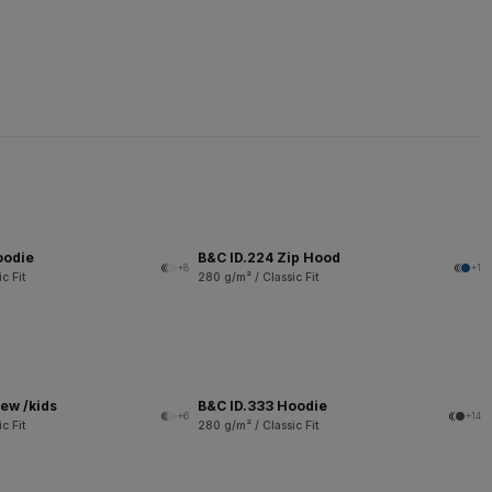
oodie
B&C ID.224 Zip Hood
+8
+1
c Fit
280 g/m² / Classic Fit
ew /kids
B&C ID.333 Hoodie
+6
+14
c Fit
280 g/m² / Classic Fit