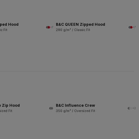
pped Hood
B&C QUEEN Zipped Hood
+7
+7
c Fit
280 g/m² / Classic Fit
e Zip Hood
B&C Influence Crew
+2
ized Fit
350 g/m² / Oversized Fit