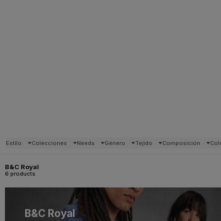
Estilo
Colecciones
Needs
Género
Tejido
Composición
Col
B&C Royal
6 products
B&C Royal