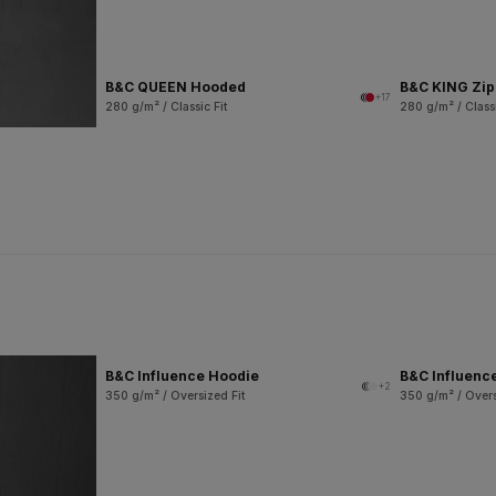
B&C QUEEN Hooded
B&C KING Zi
+17
280 g/m² / Classic Fit
280 g/m² / Classi
B&C Influence Hoodie
B&C Influenc
+2
350 g/m² / Oversized Fit
350 g/m² / Overs