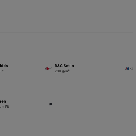
kids
B&C Set In
+4
+2
Fit
280 g/m²
men
um Fit