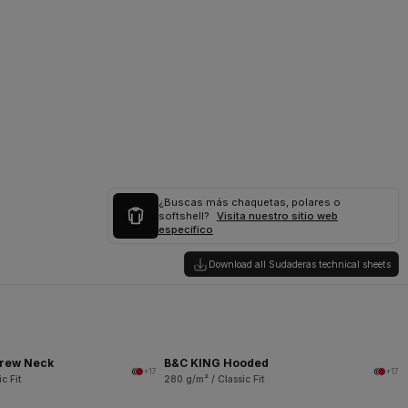
¿Buscas más chaquetas, polares o
softshell?
Visita nuestro sitio web
específico
Download all Sudaderas technical sheets
rew Neck
B&C KING Hooded
+17
+17
c Fit
280 g/m² / Classic Fit