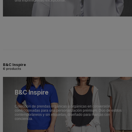
una imprimibilidad excepcional.
B&C Inspire
6 products
B&C Inspire
Colección de prendas orgánicas u orgánicas en conversión,
confeccionadas para una personalización prémium. Dúo de estilos
contemporáneos y sin etiquetas, diseñado para marcas con
conciencia.