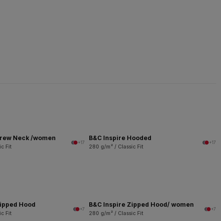
Crew Neck /women
B&C Inspire Hooded
+17
+17
c Fit
280 g/m² / Classic Fit
Zipped Hood
B&C Inspire Zipped Hood/ women
+7
+7
c Fit
280 g/m² / Classic Fit