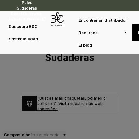
Polos
Sudaderas
Reset Outerwear
Jackets & Fleeces
Encontrar un distribudor
Descubre B&C
Recursos
Sostenibilidad
El blog
Sudaderas
¿Buscas más chaquetas, polares o
softshell?
Visita nuestro sitio web
específico
Composición
1 seleccionado