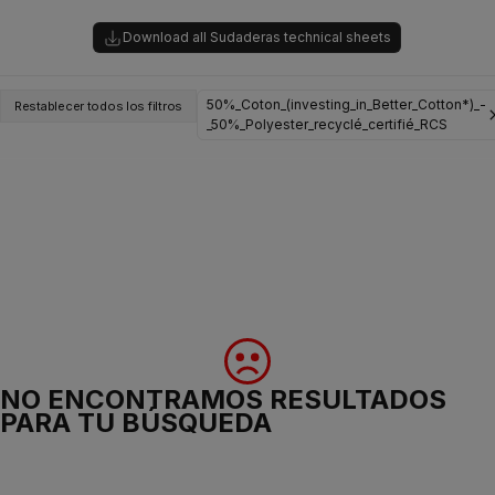
Download all Sudaderas technical sheets
50%_Coton_(investing_in_Better_Cotton*)_-
Restablecer todos los filtros
_50%_Polyester_recyclé_certifié_RCS
NO ENCONTRAMOS RESULTADOS
PARA TU BÚSQUEDA