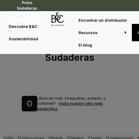
Polos
Sudaderas
Reset Outerwear
Jackets & Fleeces
Encontrar un distribudor
Descubre B&C
Recursos
Sostenibilidad
El blog
Sudaderas
¿Buscas más chaquetas, polares o
softshell?
Visita nuestro sitio web
específico
Estilo
Colecciones
Needs
Género
Tejido
Composición