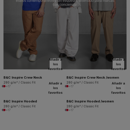
estilos contemporáneos y sin etiquetas, diseñado para marcas
con conciencia.
Añadir a
Añadir a
los
los
favoritos
favoritos
B&C Inspire Crew Neck
B&C Inspire Crew Neck /women
280 g/m² / Classic Fit
280 g/m² / Classic Fit
Añadir a
Añadir a
+17
+17
los
los
favoritos
favoritos
B&C Inspire Hooded
B&C Inspire Hooded /women
280 g/m² / Classic Fit
280 g/m² / Classic Fit
+17
+17