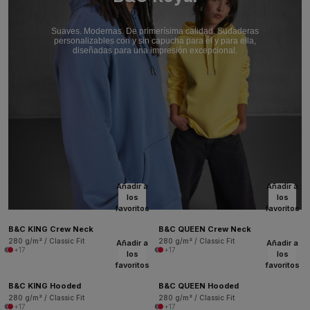
Suaves. Modernas. De primerísima calidad. Sudaderas
personalizables con y sin capucha para él y para ella,
diseñadas para una impresión excepcional.
Añadir a
Añadir a
los
los
favoritos
favoritos
B&C KING Crew Neck
B&C QUEEN Crew Neck
280 g/m² / Classic Fit
280 g/m² / Classic Fit
Añadir a
Añadir a
+17
+17
los
los
favoritos
favoritos
B&C KING Hooded
B&C QUEEN Hooded
280 g/m² / Classic Fit
280 g/m² / Classic Fit
+17
+17