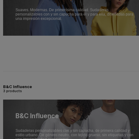
Suaves. Modernas. De primerísima calidad. Sudaderas
personalizables con y sin capucha para él y para ella, diseñadas para
una impresión excepcional.
B&C Influence
3 products
B&C Influence
Sudaderas personalizables con y sin capucha, de primera calidad y
estilo urbano. De género neutro, con tejido grueso, sin etiquetas y con