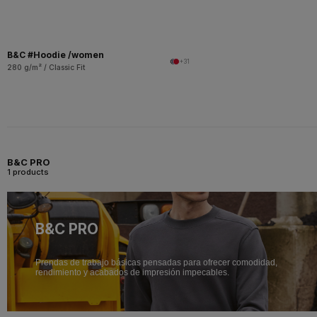
B&C #Hoodie /women
+31
280 g/m² / Classic Fit
B&C PRO
1 products
B&C PRO
Prendas de trabajo básicas pensadas para ofrecer comodidad,
rendimiento y acabados de impresión impecables.