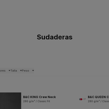
Sudaderas
ores
Talla
Peso
B&C KING Crew Neck
B&C QUEEN C
+17
280 g/m² / Classic Fit
280 g/m² / Classi