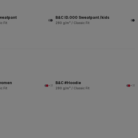
weatpant
B&C ID.000 Sweatpant /kids
c Fit
280 g/m² / Classic Fit
/women
B&C #Hoodie
+31
+31
c Fit
280 g/m² / Classic Fit