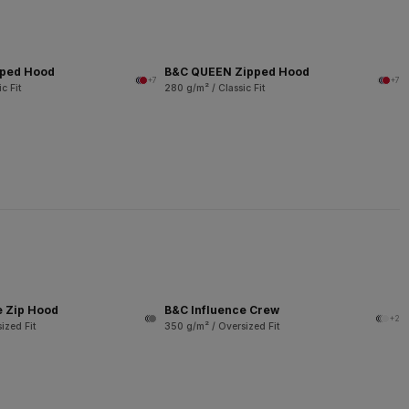
pped Hood
B&C QUEEN Zipped Hood
+7
+7
c Fit
280 g/m² / Classic Fit
e Zip Hood
B&C Influence Crew
+2
ized Fit
350 g/m² / Oversized Fit