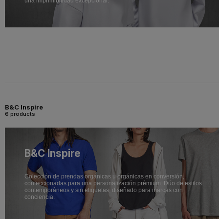
una imprimibilidad excepcional.
B&C Inspire
6 products
B&C Inspire
Colección de prendas orgánicas u orgánicas en conversión,
confeccionadas para una personalización prémium. Dúo de estilos
contemporáneos y sin etiquetas, diseñado para marcas con
conciencia.