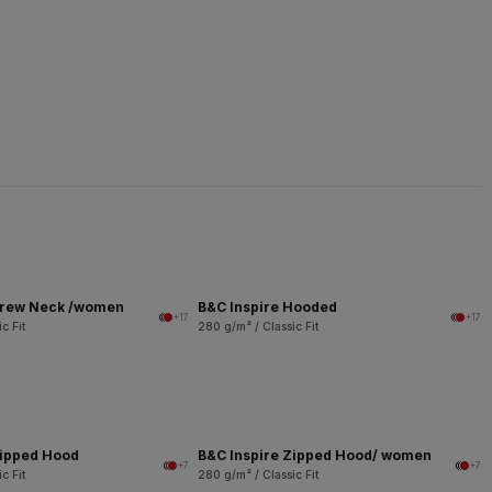
Crew Neck /women
B&C Inspire Hooded
+17
+17
c Fit
280 g/m² / Classic Fit
Zipped Hood
B&C Inspire Zipped Hood/ women
+7
+7
c Fit
280 g/m² / Classic Fit