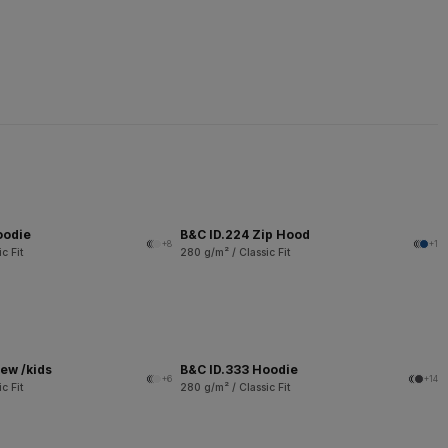
oodie
B&C ID.224 Zip Hood
+8
+1
c Fit
280 g/m² / Classic Fit
ew /kids
B&C ID.333 Hoodie
+6
+14
c Fit
280 g/m² / Classic Fit