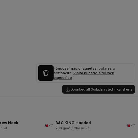
¿Buscas más chaquetas, polares o
softshell?
Visita nuestro sitio web
específico
Download all Sudaderas technical sheets
rew Neck
B&C KING Hooded
+17
+17
c Fit
280 g/m² / Classic Fit