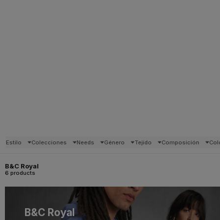
Estilo
Colecciones
Needs
Género
Tejido
Composición
Col
B&C Royal
6 products
B&C Royal