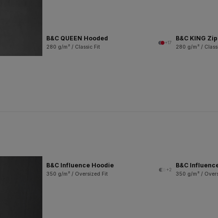
B&C QUEEN Hooded
B&C KING Zi
+17
280 g/m² / Classic Fit
280 g/m² / Classi
B&C Influence Hoodie
B&C Influenc
+2
350 g/m² / Oversized Fit
350 g/m² / Overs