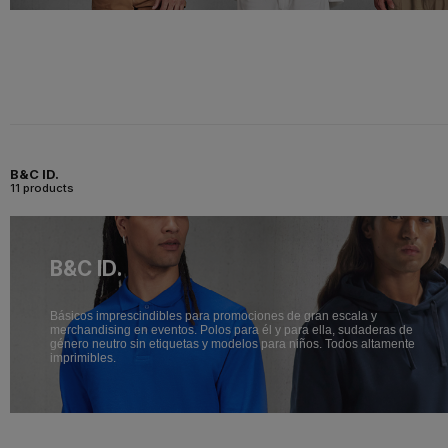
B&C ID.
11 products
B&C ID.
Básicos imprescindibles para promociones de gran escala y
merchandising en eventos. Polos para él y para ella, sudaderas de
género neutro sin etiquetas y modelos para niños. Todos altamente
imprimibles.