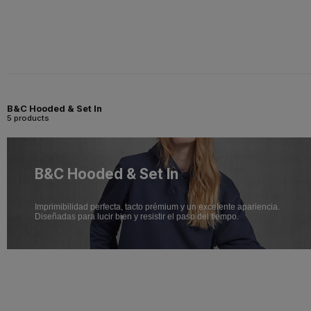
B&C Hooded & Set In
5 products
B&C Hooded & Set In
Imprimibilidad perfecta, tacto prémium y un excelente apariencia.
Diseñadas para lucir bien y resistir el paso del tiempo.