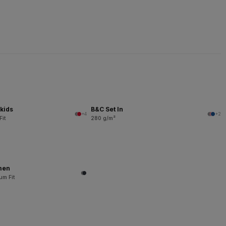
kids
B&C Set In
+4
+2
Fit
280 g/m²
men
um Fit