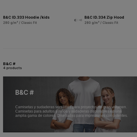
B&C ID.333 Hoodie /kids
B&C ID.334 Zip Hood
+6
280 g/m² / Classic Fit
280 g/m² / Classic Fit
B&C #
4 products
B&C #
Camisetas y sudaderas versátiles para proyectos de gran volumen.
Camisetas para adultos y niños y sudaderas disponibles en una
amplia gama de colores. Diseñadas para impresiones consistentes.