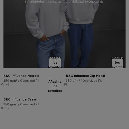
sin etiquetas y con una imprimibilidad excepcional.
Añadir a
Añadir a
los
los
favoritos
favoritos
B&C Influence Hoodie
B&C Influence Zip Hood
350 g/m² / Oversized Fit
350 g/m² / Oversized Fit
Añadir a
+2
los
favoritos
B&C Influence Crew
350 g/m² / Oversized Fit
+2