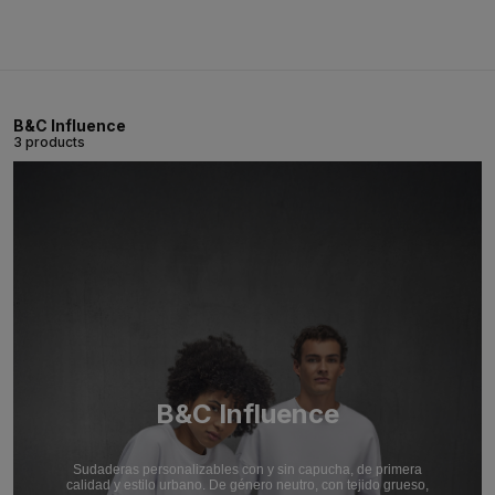
B&C Influence
3 products
B&C Influence
Sudaderas personalizables con y sin capucha, de primera
calidad y estilo urbano. De género neutro, con tejido grueso,