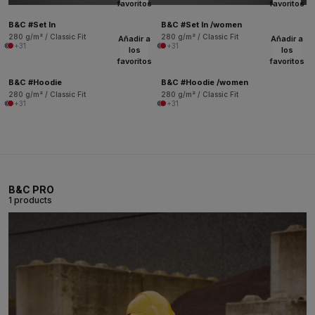
favoritos
favoritos
B&C #Set In
B&C #Set In /women
280 g/m² / Classic Fit
280 g/m² / Classic Fit
Añadir a
Añadir a
+31
+31
los
los
favoritos
favoritos
B&C #Hoodie
B&C #Hoodie /women
280 g/m² / Classic Fit
280 g/m² / Classic Fit
+31
+31
B&C PRO
1 products