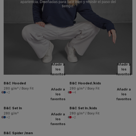
apariencia. Diseñadas para lucir bien y resistir el paso del
tiempo.
Añadir a
Añadir a
los
los
favoritos
favoritos
B&C Hooded
B&C Hooded /kids
280 g/m² / Boxy Fit
280 g/m² / Boxy Fit
Añadir a
Añadir a
+2
+4
los
los
favoritos
favoritos
B&C Set In
B&C Set In /kids
280 g/m²
280 g/m² / Boxy Fit
Añadir a
+2
+2
los
favoritos
B&C Spider /men