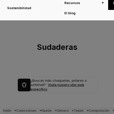
Recursos
Sostenibilidad
El blog
Sudaderas
¿Buscas más chaquetas, polares o
softshell?
Visita nuestro sitio web
específico
Estilo
Colecciones
Needs
Género
Tejido
Composición