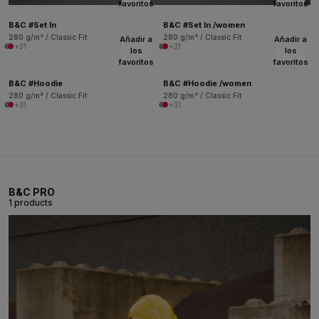
favoritos
favoritos
B&C #Set In
B&C #Set In /women
280 g/m² / Classic Fit
280 g/m² / Classic Fit
Añadir a
Añadir a
+31
+31
los
los
favoritos
favoritos
B&C #Hoodie
B&C #Hoodie /women
280 g/m² / Classic Fit
280 g/m² / Classic Fit
+31
+31
B&C PRO
1 products