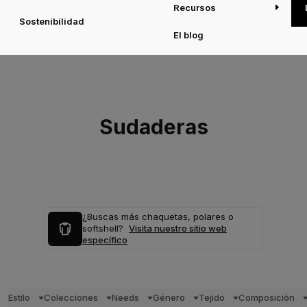
Recursos
Sostenibilidad
El blog
Sudaderas
¿Buscas más chaquetas, polares o
softshell?
Visita nuestro sitio web
específico
Estilo
Colecciones
Needs
Género
Tejido
Composición