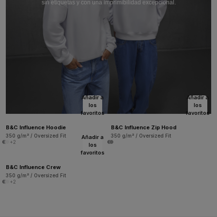
sin etiquetas y con una imprimibilidad excepcional.
Añadir a
Añadir a
los
los
favoritos
favoritos
B&C Influence Hoodie
B&C Influence Zip Hood
350 g/m² / Oversized Fit
350 g/m² / Oversized Fit
Añadir a
+2
los
favoritos
B&C Influence Crew
350 g/m² / Oversized Fit
+2