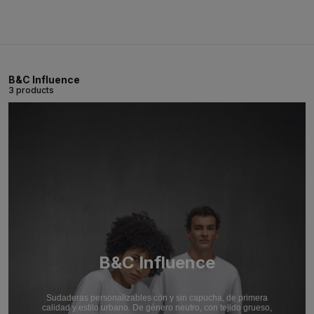
B&C Influence
3 products
B&C Influence
Sudaderas personalizables con y sin capucha, de primera
calidad y estilo urbano. De género neutro, con tejido grueso,