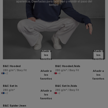
apariencia. Diseñadas para lucir bien y resistir el paso del
tiempo.
Añadir a
Añadir a
los
los
favoritos
favoritos
B&C Hooded
B&C Hooded /kids
280 g/m² / Boxy Fit
280 g/m² / Boxy Fit
Añadir a
Añadir a
+2
+4
los
los
favoritos
favoritos
B&C Set In
B&C Set In /kids
280 g/m²
280 g/m² / Boxy Fit
Añadir a
+2
+2
los
favoritos
B&C Spider /men